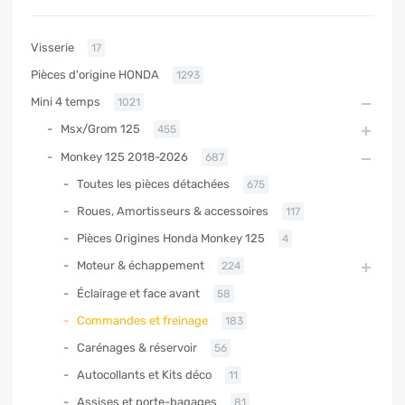
Visserie
17
Pièces d'origine HONDA
1293
Mini 4 temps
1021
Msx/Grom 125
455
Monkey 125 2018-2026
687
Toutes les pièces détachées
675
Roues, Amortisseurs & accessoires
117
Pièces Origines Honda Monkey 125
4
Moteur & échappement
224
Éclairage et face avant
58
Commandes et freinage
183
Carénages & réservoir
56
Autocollants et Kits déco
11
Assises et porte-bagages
81