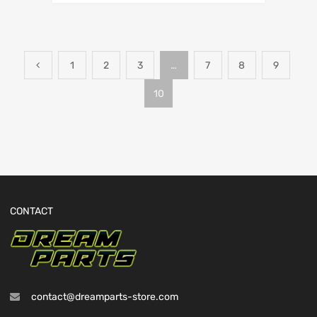
1
2
3
…
7
8
9
10
CONTACT
contact@dreamparts-store.com