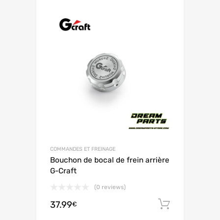
COMMANDES ET FREINAGE
Bouchon de bocal de frein arrière
G-Craft
(0 reviews)
37.99
Ajouter 
€