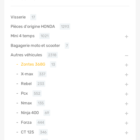
Visserie
17
Pièces d'origine HONDA
1293
Mini 4 temps
1021
Bagagerie moto et scooter
7
Autres véhicules
2318
Zontes 368G
13
X-max
337
Rebel
233
Pcx
552
Nmax
135
Ninja 400
69
Forza
444
CT 125
346