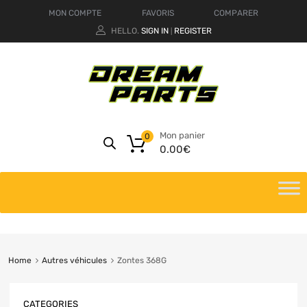
MON COMPTE
FAVORIS
COMPARER
HELLO.
SIGN IN
REGISTER
|
Mon panier
0
0.00
€
Home
Autres véhicules
Zontes 368G
CATEGORIES