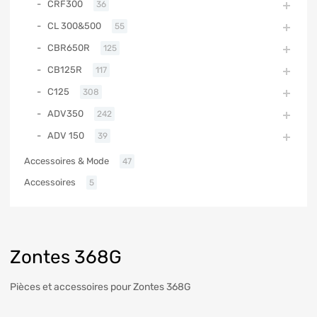
CRF300
36
CL 300&500
55
CBR650R
125
CB125R
117
C125
308
ADV350
242
ADV 150
39
Accessoires & Mode
47
Accessoires
5
Zontes 368G
Pièces et accessoires pour Zontes 368G