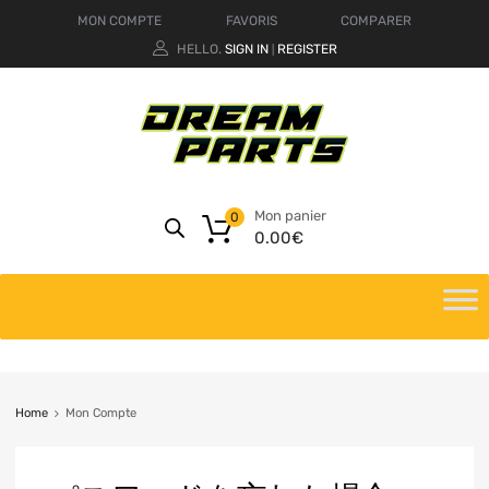
MON COMPTE
FAVORIS
COMPARER
HELLO.
SIGN IN
REGISTER
|
Mon panier
0
0.00
€
Home
Mon Compte