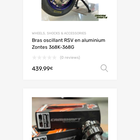
WHEELS, SHOCKS & ACCESSORIES
Bras oscillant RSV en aluminium
Zontes 368K-368G
(0 reviews)
439.99
Select o
€