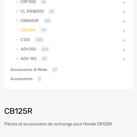
CRF300
36
CL 300&500
55
CBR650R
125
CB125R
117
C125
308
ADV350
242
ADV 150
39
Accessoires & Mode
47
Accessoires
5
CB125R
Pièces et accessoires de rechange pour Honda CB125R