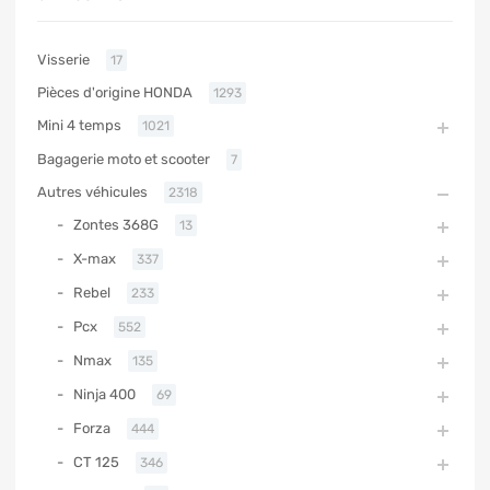
Visserie
17
Pièces d'origine HONDA
1293
Mini 4 temps
1021
Bagagerie moto et scooter
7
Autres véhicules
2318
Zontes 368G
13
X-max
337
Rebel
233
Pcx
552
Nmax
135
Ninja 400
69
Forza
444
CT 125
346