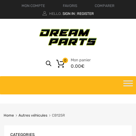
MON COMPTE
FAVORIS
COMPARER
HELLO.
SIGN IN
REGISTER
|
Mon panier
0
0.00
€
Home
Autres véhicules
CB125R
CATEGORIES