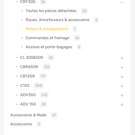
CRF300
36
Toutes les pièces détachées
36
Roues, Amortisseurs & accessoires
4
Moteur & échappement
1
Commandes et freinage
26
Assises et porte-bagages
5
CL 300&500
55
CBR650R
125
CB125R
117
C125
308
ADV350
242
ADV 150
39
Accessoires & Mode
47
Accessoires
5