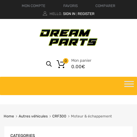
MON COMPTE
FAVORIS
COMPARER
HELLO.
SIGN IN
REGISTER
|
Mon panier
0
0.00
€
Home
Autres véhicules
CRF300
Moteur & échappement
CATEGORIES