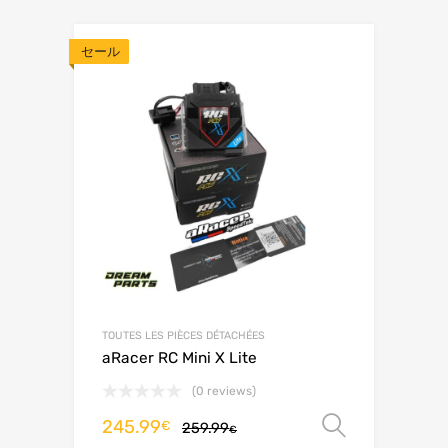
セール
TOUTES LES PIÈCES DÉTACHÉES
aRacer RC Mini X Lite
(0 reviews)
245.99
オプシ
€
259.99
€