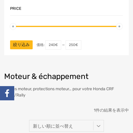
PRICE
絞り込み
価格:
240€
—
250€
Moteur & échappement
Pièces moteur, protections moteur… pour votre Honda CRF
300L/Rally
1件の結果を表示中