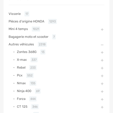
Visserie
17
Pièces d'origine HONDA
1293
Mini 4 temps
1021
Bagagerie moto et scooter
7
Autres véhicules
2318
Zontes 368G
13
X-max
337
Rebel
233
Pcx
552
Nmax
135
Ninja 400
69
Forza
444
CT 125
346