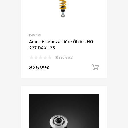
DAX 125
Amortisseurs arrière Öhlins HO
227 DAX 125
(0 reviews)
825.99
Aggiungi 
€