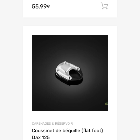
55.99
Aggiungi 
€
CARÉNAGES & RÉSERVOIR
Coussinet de béquille (flat foot)
Dax 125