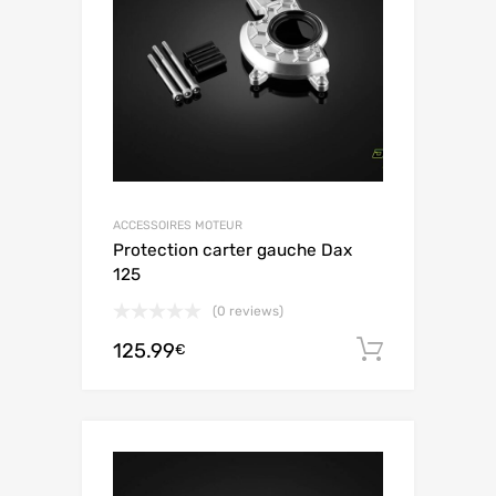
ACCESSOIRES MOTEUR
Protection carter gauche Dax
125
(0 reviews)
125.99
Aggiungi 
€