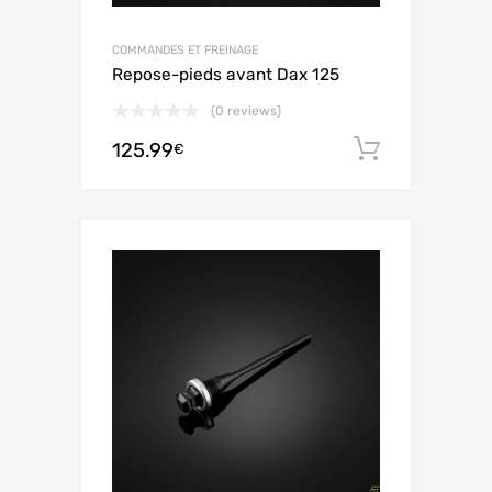
COMMANDES ET FREINAGE
Repose-pieds avant Dax 125
(0 reviews)
125.99
Aggiungi 
€