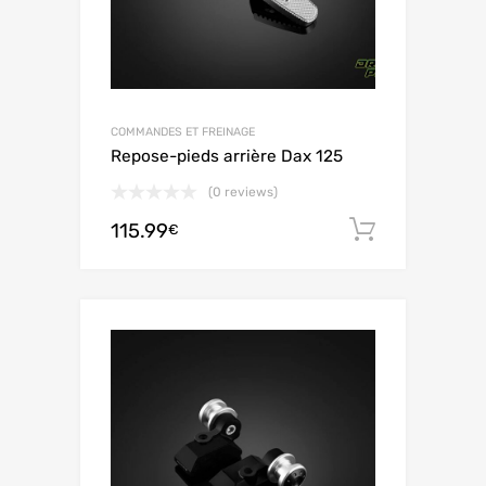
COMMANDES ET FREINAGE
Repose-pieds arrière Dax 125
(0 reviews)
115.99
Aggiungi 
€