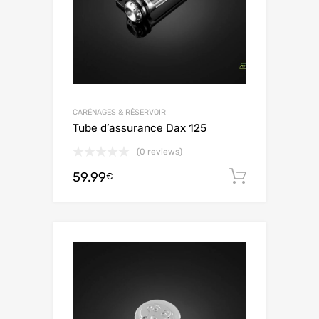
CARÉNAGES & RÉSERVOIR
Tube d’assurance Dax 125
(0 reviews)
59.99
Aggiungi 
€