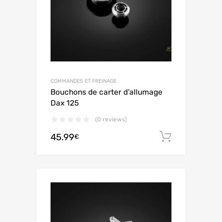
COMMANDES ET FREINAGE
Bouchons de carter d’allumage
Dax 125
(0 reviews)
45.99
Aggiungi 
€