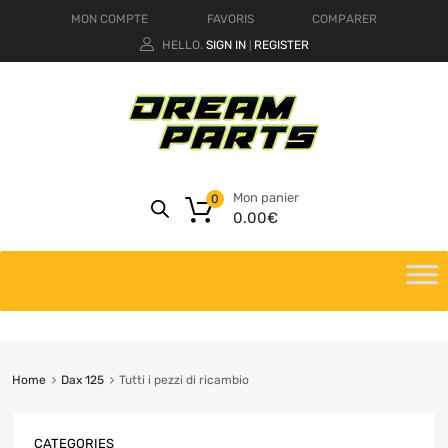
MON COMPTE
FAVORIS
COMPARER
HELLO.
SIGN IN
REGISTER
|
Mon panier
0
0.00
€
Home
Dax 125
Tutti i pezzi di ricambio
CATEGORIES