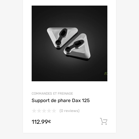
COMMANDES ET FREINAGE
Support de phare Dax 125
(0 reviews)
112.99
Aggiungi 
€