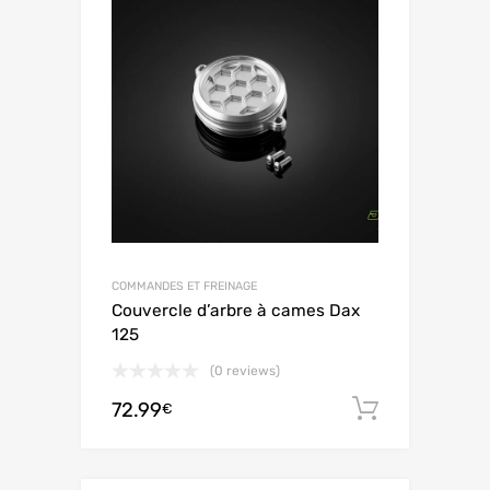
COMMANDES ET FREINAGE
Couvercle d’arbre à cames Dax
125
(0 reviews)
72.99
Aggiungi 
€