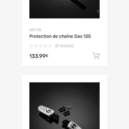
DAX 125
Protection de chaîne Dax 125
(0 reviews)
133.99
Aggiungi 
€