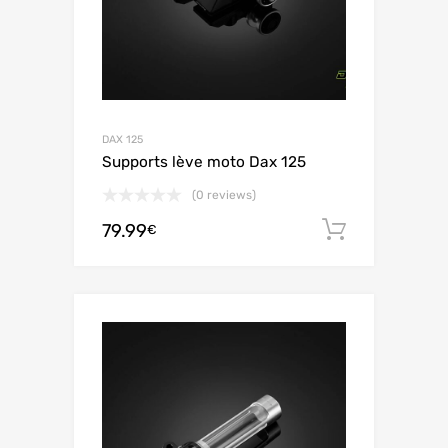
DAX 125
Supports lève moto Dax 125
(0 reviews)
79.99
Aggiungi 
€