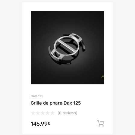
DAX 125
Grille de phare Dax 125
(0 reviews)
145.99
Aggiungi 
€