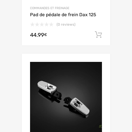
COMMANDES ET FREINAGE
Pad de pédale de frein Dax 125
(0 reviews)
44.99
Aggiungi 
€