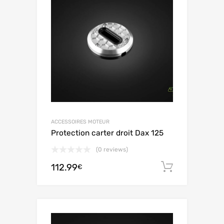
ACCESSOIRES MOTEUR
Protection carter droit Dax 125
(0 reviews)
112.99
Aggiungi 
€