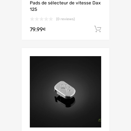
Pads de sélecteur de vitesse Dax
125
(0 reviews)
79.99
Aggiungi 
€