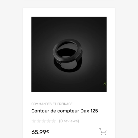
COMMANDES ET FREINAGE
Contour de compteur Dax 125
(0 reviews)
65.99
Aggiungi 
€