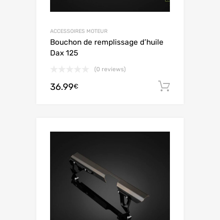
ACCESSOIRES MOTEUR
Bouchon de remplissage d’huile
Dax 125
(0 reviews)
36.99
Aggiungi 
€