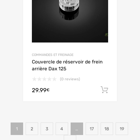
COMMANDES ET FREINAGE
Couvercle de réservoir de frein
arrière Dax 125
(0 reviews)
29.99
Aggiungi 
€
1
2
3
4
…
17
18
19