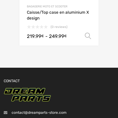
BAGAGERIE MOTO ET SCOOTER
Caisse/Top case en aluminium X
design
(0 reviews)
219.99
-
249.99
Scegli
€
€
CONTACT
contact@dreamparts-store.com