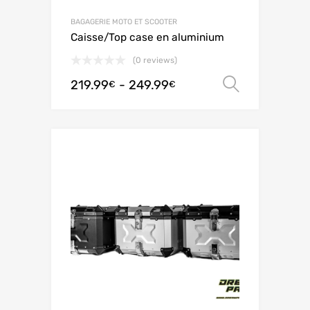
BAGAGERIE MOTO ET SCOOTER
Caisse/Top case en aluminium
(0 reviews)
219.99
-
249.99
Scegli
€
€