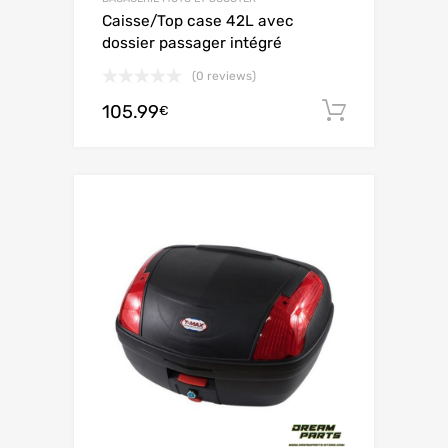
Caisse/Top case 42L avec
dossier passager intégré
(0 reviews)
105.99
Aggiungi 
€