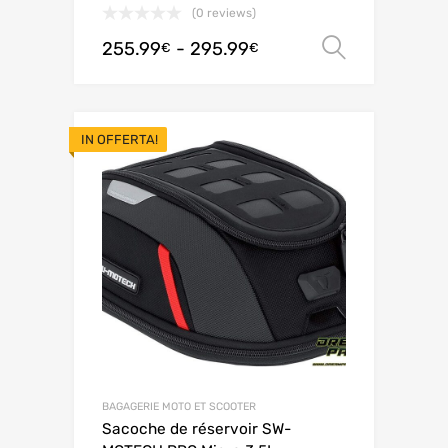
(0 reviews)
255.99
-
295.99
Scegli
€
€
IN OFFERTA!
BAGAGERIE MOTO ET SCOOTER
Sacoche de réservoir SW-