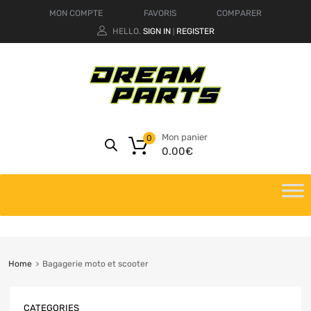
MON COMPTE
FAVORIS
COMPARER
HELLO.
SIGN IN
REGISTER
|
Mon panier
0
0.00
€
Home
Bagagerie moto et scooter
CATEGORIES