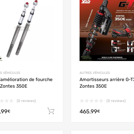
Add to Compare
S VÉHICULES
AUTRES VÉHICULES
d’amélioration de fourche
Amortisseurs arrière G-T
Zontes 350E
Zontes 350E
(0 reviews)
(0 reviews)
.99
465.99
Aggiungi al carrello
€
€