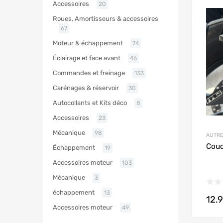
Accessoires
20
Roues, Amortisseurs & accessoires
67
Moteur & échappement
74
Éclairage et face avant
46
Commandes et freinage
133
Carénages & réservoir
30
Autocollants et Kits déco
8
Accessoires
23
Mécanique
98
AUTRE
Coud
Échappement
19
Accessoires moteur
103
Mécanique
3
échappement
13
12.
Accessoires moteur
49