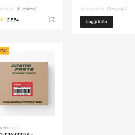
(0 reviews)
(0 reviews)
3
Aggiungi al carrello
€
2.58
€
Leggi tutto
RTA!
Add to Wishlist
Add to Compare
S VÉHICULES
32-K26-900ZA –