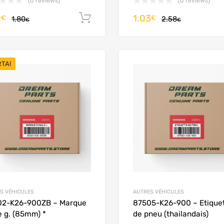
(0 reviews)
(0 reviews)
2
1.03
Aggiungi al carrello
€
€
1.80
2.58
€
€
RTA!
Add to Wishlist
Add to Compare
S VÉHICULES
AUTRES VÉHICULES
02-K26-900ZB – Marque
87505-K26-900 – Etique
le g. (85mm) *
de pneu (thailandais)