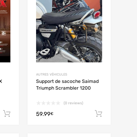
Add to Compare
Add to Compare
AUTRES VÉHICULES
X
Support de sacoche Saimad
Triumph Scrambler 1200
(0 reviews)
59.99
Aggiungi al carrello
Aggiungi al
€