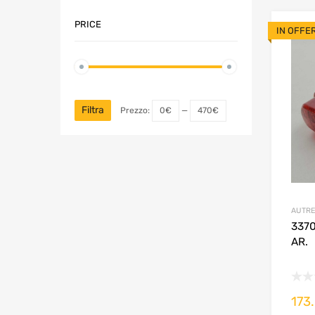
PRICE
IN OFFE
Filtra
Prezzo:
0€
—
470€
AUTRE
3370
AR.
173