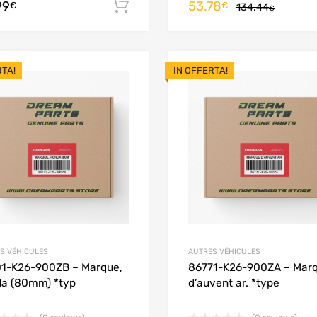
99
53.78
Aggiungi al carrello
€
€
134.44
€
RTA!
IN OFFERTA!
Add to Wishlist
Add to Compare
S VÉHICULES
AUTRES VÉHICULES
1-K26-900ZB – Marque,
86771-K26-900ZA – Mar
a (80mm) *typ
d’auvent ar. *type