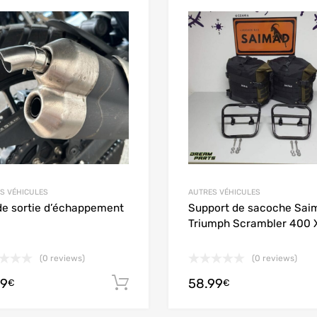
Add to Wishlist
Add to Compare
S VÉHICULES
AUTRES VÉHICULES
e sortie d’échappement
Support de sacoche Sai
Triumph Scrambler 400 
(0 reviews)
(0 reviews)
99
58.99
Aggiungi al carrello
€
€