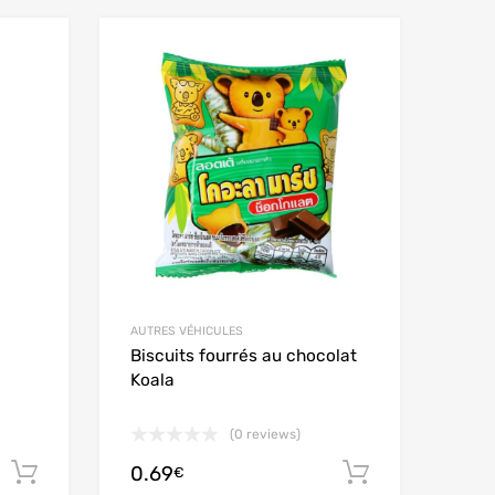
Add to Wishlist
Add to Wishlist
Add to Compare
Add to Compare
AUTRES VÉHICULES
Biscuits fourrés au chocolat
Koala
(0 reviews)
0.69
Aggiungi al carrello
Aggiungi al
€