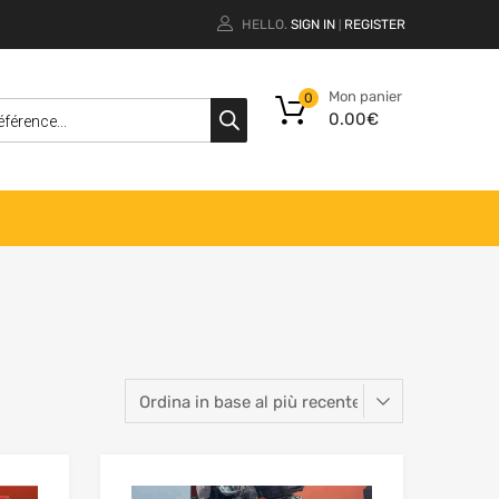
HELLO.
SIGN IN
REGISTER
|
Mon panier
0
0.00
€
Add to Wishlist
Add to Wishlist