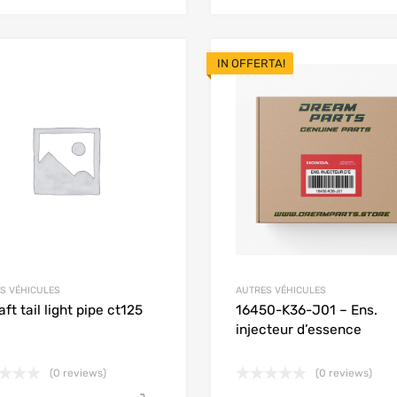
IN OFFERTA!
Add to Wishlist
Add to Compare
S VÉHICULES
AUTRES VÉHICULES
ft tail light pipe ct125
16450-K36-J01 – Ens.
injecteur d’essence
(0 reviews)
(0 reviews)