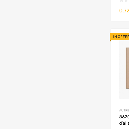
0.7
IN OFFE
AUTRE
862
d’ai