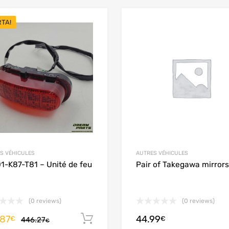
RTA!
Add to Wishlist
Add to Compare
S VÉHICULES
AUTRES VÉHICULES
1-K87-T81 – Unité de feu
Pair of Takegawa mirrors
(0 reviews)
(0 reviews)
.87
44.99
Aggiungi al carrello
€
€
446.27
€