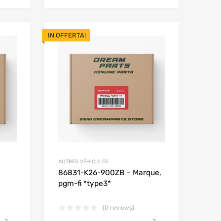
IN OFFERTA!
Add to Wishlist
Add to Wishlist
Add to Compare
Add to Compare
AUTRES VÉHICULES
86831-K26-900ZB – Marque,
pgm-fi *type3*
(0 reviews)