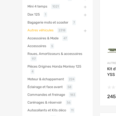
Mini 4 temps
1021
Dax 125
1
Bagagerie moto et scooter
7
Autres véhicules
2318
Accessoires & Mode
47
Accessoires
5
Roues, Amortisseurs & accessoires
117
AUTRE
Pièces Origines Honda Monkey 125
Kit 
4
YSS 
Moteur & échappement
224
Éclairage et face avant
58
Commandes et freinage
183
245
Carénages & réservoir
56
Autocollants et Kits déco
11