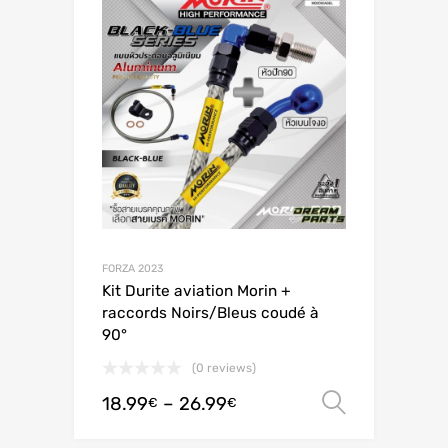
FORZA 2023
Kit Durite aviation Morin +
raccords Noirs/Bleus coudé à
90°
(0 reviews)
18.99
–
26.99
Valitse 
€
€