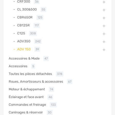
CRF300
36
CL 300&500
55
CBR650R
125
CB125R
117
C125
308
ADV350
242
ADV 150
39
Accessoires & Mode
47
Accessoires
5
Toutes les pièces détachées
378
Roues, Amortisseurs & accessoires
67
Moteur & échappement
74
Éclairage et face avant
46
Commandes et freinage
133
Carénages & réservoir
30