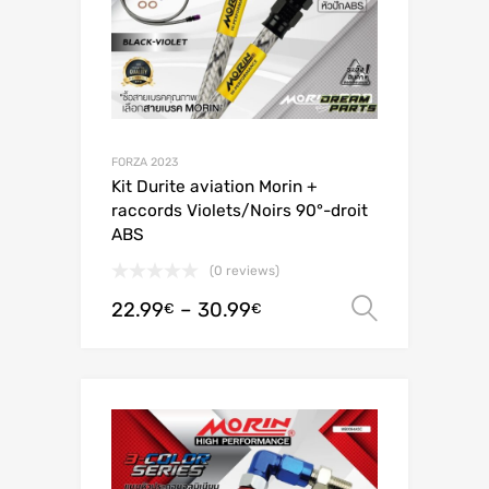
FORZA 2023
Kit Durite aviation Morin +
raccords Violets/Noirs 90°-droit
ABS
(0 reviews)
22.99
–
30.99
Valitse 
€
€