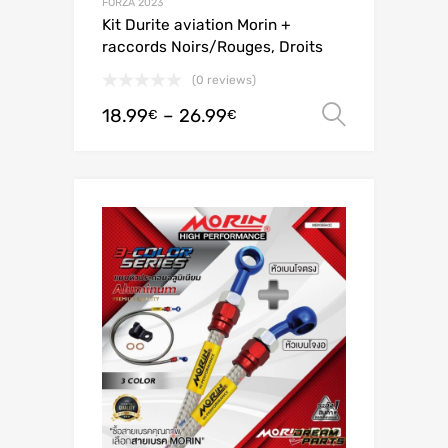
FORZA 2023
Kit Durite aviation Morin +
raccords Noirs/Rouges, Droits
(0 reviews)
18.99
–
26.99
Valitse 
€
€