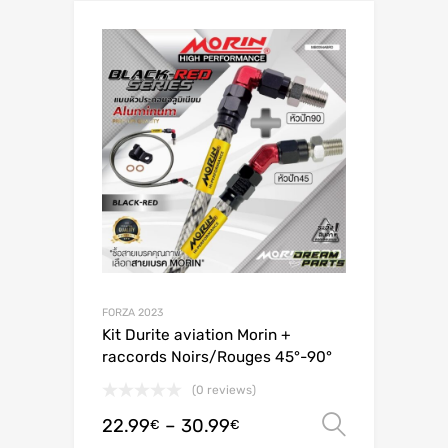
FORZA 2023
Kit Durite aviation Morin +
raccords Noirs/Rouges 45°-90°
(0 reviews)
22.99
–
30.99
Valitse 
€
€