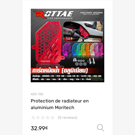
ADV 150
Protection de radiateur en
aluminium Moritech
(0 reviews)
32.99
Valitse 
€