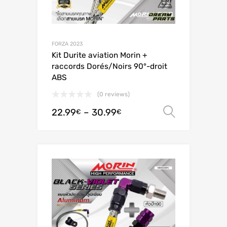
FORZA 2023
Kit Durite aviation Morin +
raccords Dorés/Noirs 90°-droit
ABS
(0 reviews)
22.99
–
30.99
Valitse 
€
€