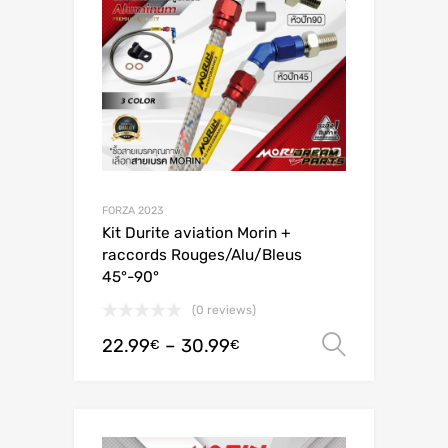
FORZA 2023
Kit Durite aviation Morin +
raccords Rouges/Alu/Bleus
45°-90°
(0 reviews)
22.99
–
30.99
Valitse 
€
€