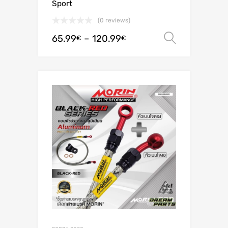
Sport
(0 reviews)
65.99
–
120.99
Valitse 
€
€