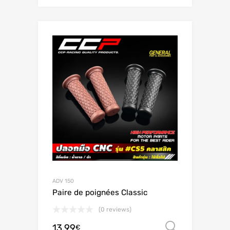
ADV 150
Paire de poignées Classic
(0 reviews)
13.99
Valitse 
€