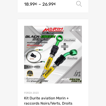
18.99
–
26.99
Valitse 
€
€
FORZA 2023
Kit Durite aviation Morin +
raccords Noirs/Verts, Droits