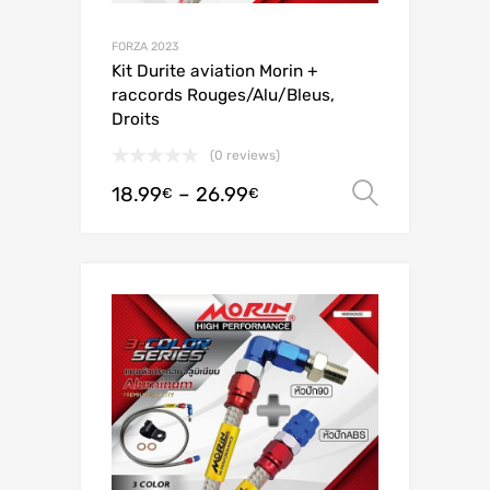
FORZA 2023
Kit Durite aviation Morin +
raccords Rouges/Alu/Bleus,
Droits
(0 reviews)
18.99
–
26.99
Valitse 
€
€