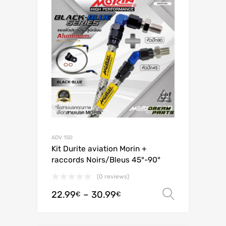
ADV 150
Kit Durite aviation Morin +
raccords Noirs/Bleus 45°-90°
(0 reviews)
22.99
–
30.99
Valitse 
€
€