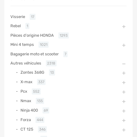
Visserie
17
Rebel
1
Pièces d'origine HONDA
1293
Mini 4 temps
1021
Bagagerie moto et scooter
7
Autres véhicules
2318
Zontes 368G
13
X-max
337
Pcx
552
Nmax
135
Ninja 400
69
Forza
444
CT 125
346