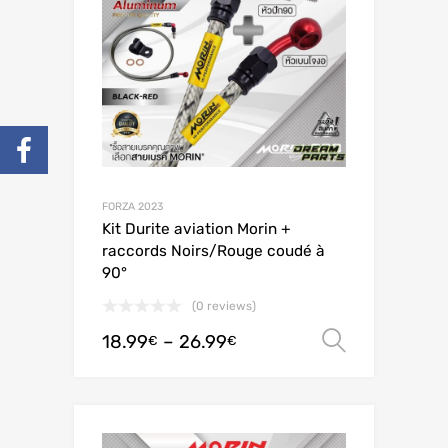
FORZA 2023
Kit Durite aviation Morin +
raccords Noirs/Rouge coudé à
90°
(0 reviews)
18.99
–
26.99
Valitse 
€
€