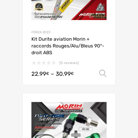
FORZA 2023
Kit Durite aviation Morin +
raccords Rouges/Alu/Bleus 90°-
droit ABS
(0 reviews)
22.99
–
30.99
Valitse 
€
€