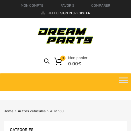
MON COMPTE
FAVORIS
COMPARER
HELLO.
SIGN IN
REGISTER
|
Mon panier
0
0.00
€
Home
Autres véhicules
ADV 150
CATEGORIES