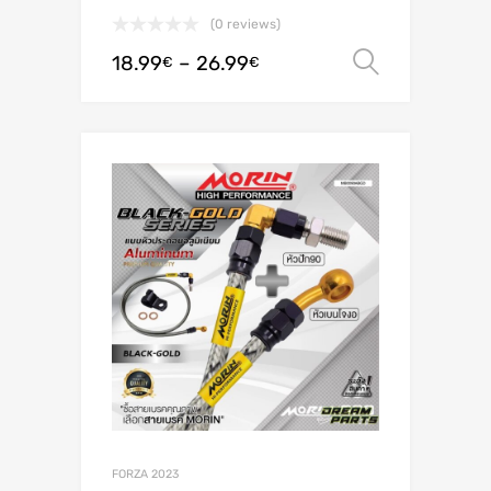
(0 reviews)
18.99
–
26.99
Valitse 
€
€
FORZA 2023