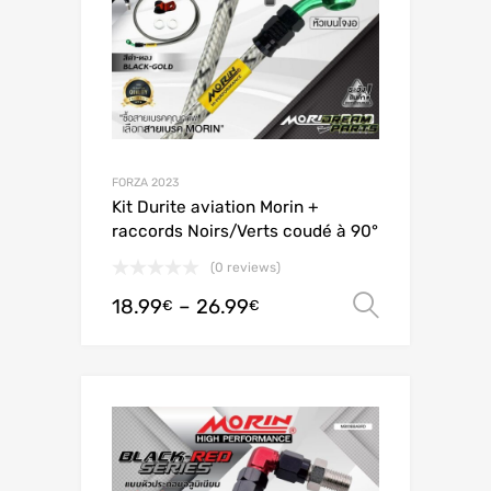
FORZA 2023
Kit Durite aviation Morin +
raccords Noirs/Verts coudé à 90°
(0 reviews)
18.99
–
26.99
Valitse 
€
€