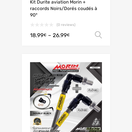
Kit Durite aviation Morin +
raccords Noirs/Dorés coudés à
90°
(0 reviews)
18.99
–
26.99
Valitse 
€
€