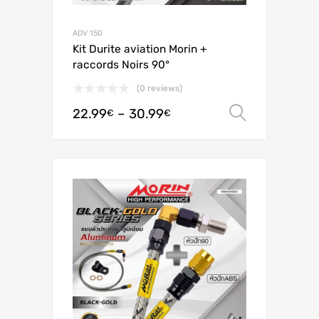
ADV 150
Kit Durite aviation Morin +
raccords Noirs 90°
(0 reviews)
22.99
–
30.99
Valitse 
€
€