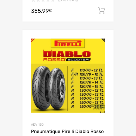
(0 reviews)
355.99
Lisää os
€
ADV 150
Pneumatique Pirelli Diablo Rosso