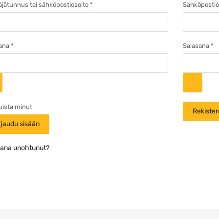
äjätunnus tai sähköpostiosoite
*
Sähköpostio
sana
*
Salasana
*
uista minut
Rekister
rjaudu sisään
sana unohtunut?