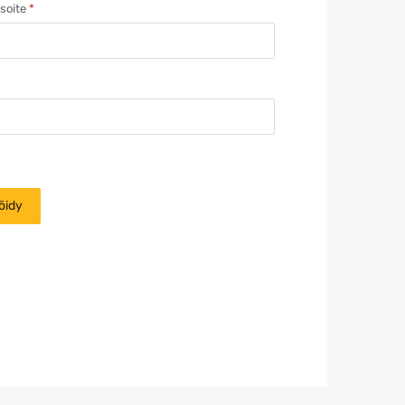
soite
*
öidy