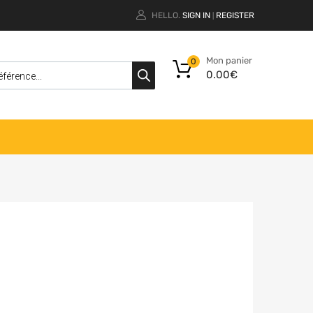
HELLO.
SIGN IN
REGISTER
|
Mon panier
0
0.00
€