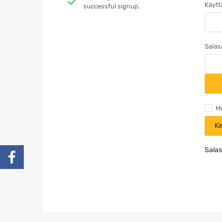
Käytt
successful signup.
Sala
M
Ki
Sala