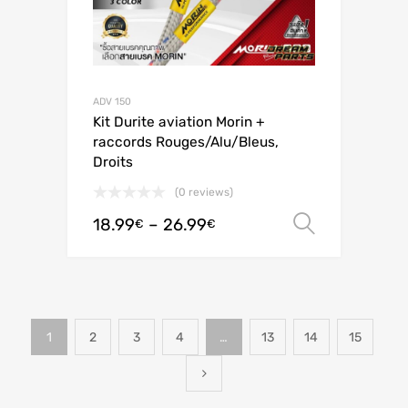
ADV 150
Kit Durite aviation Morin +
raccords Rouges/Alu/Bleus,
Droits
(0 reviews)
18.99
–
26.99
Ver opç
€
€
1
2
3
4
…
13
14
15