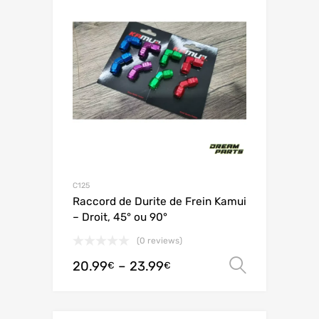
C125
Raccord de Durite de Frein Kamui
– Droit, 45° ou 90°
(0 reviews)
20.99
–
23.99
Ver opç
€
€