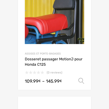
ASSISES ET PORTE-BAGAGES
Dosseret passager MotionJ pour
Honda C125
(0 reviews)
109.99
–
145.99
Ver opç
€
€