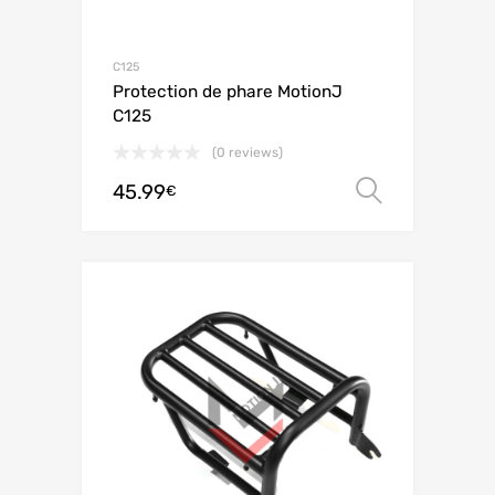
C125
Protection de phare MotionJ
C125
(0 reviews)
45.99
Ver opç
€