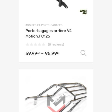
ASSISES ET PORTE-BAGAGES
Porte-bagages arrière V4
MotionJ C125
(0 reviews)
59.99
–
95.99
Ver opç
€
€