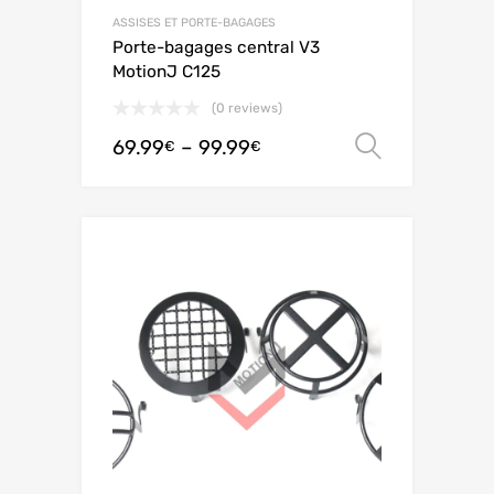
ASSISES ET PORTE-BAGAGES
Porte-bagages central V3
MotionJ C125
(0 reviews)
69.99
–
99.99
Ver opç
€
€