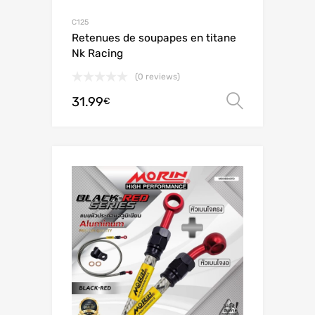
C125
Retenues de soupapes en titane
Nk Racing
(0 reviews)
31.99
Ver opç
€