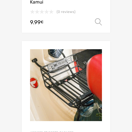
Kamui
(0 reviews)
9.99
Ver opç
€