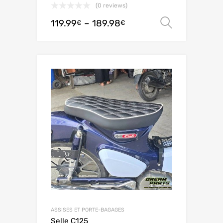
(0 reviews)
119.99
–
189.98
Ver opç
€
€
ASSISES ET PORTE-BAGAGES
Selle C125