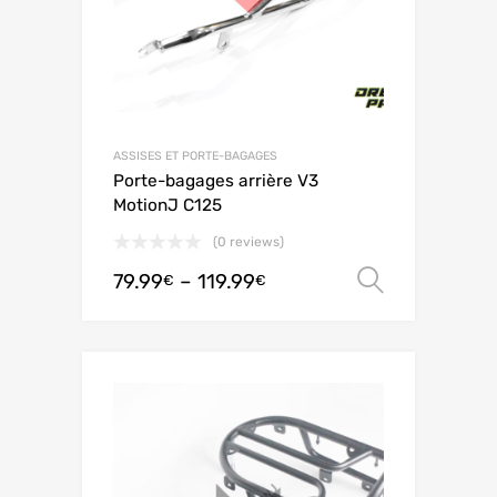
ASSISES ET PORTE-BAGAGES
Porte-bagages arrière V3
MotionJ C125
(0 reviews)
79.99
–
119.99
Ver opç
€
€