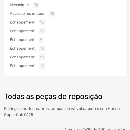
Mécanique
75
Accessoires moteur
45
Échappement
15
Échappement
19
Échappement
9
Échappement
18
Échappement
10
Échappement
10
Todas as peças de reposição
Fairings, parafusos, aros, tampas de válvula… para o seu Honda
Super Cub C125
A mostrar 1–20 de 300 resultados