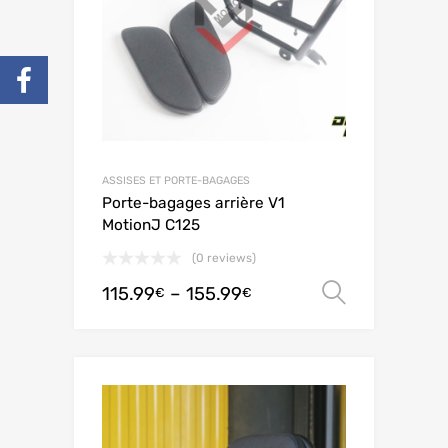
ASSISES ET PORTE-BAGAGES
Porte-bagages arrière V1
MotionJ C125
(0 reviews)
115.99
–
155.99
Ver opç
€
€