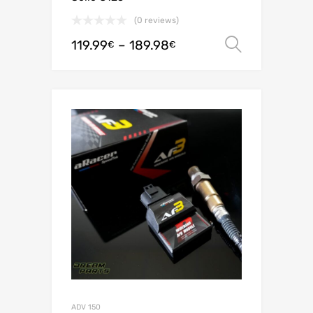
(0 reviews)
119.99
–
189.98
Ver opç
€
€
ADV 150