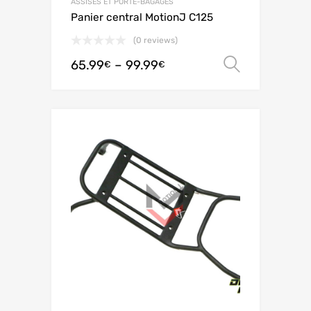
ASSISES ET PORTE-BAGAGES
Panier central MotionJ C125
(0 reviews)
65.99
–
99.99
Ver opç
€
€