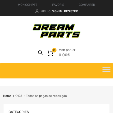
MON COMPTE
FAVORIS
COMPARER
HELLO.
SIGN IN
REGISTER
|
Mon panier
0
0.00
€
Home
C125
Todas as peças de reposição
CATEGORIES