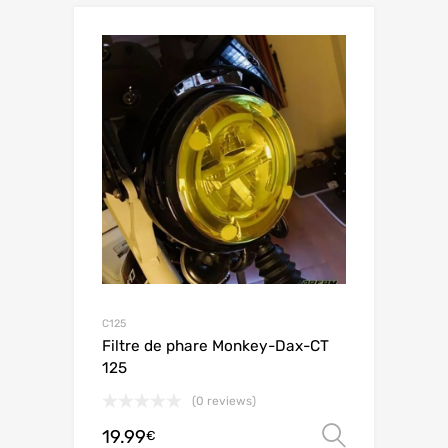
C125
Filtre de phare Monkey-Dax-CT
125
(0 reviews)
19.99
Ver opç
€