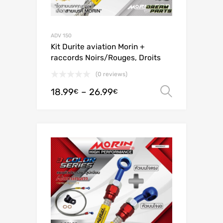
ADV 150
Kit Durite aviation Morin +
raccords Noirs/Rouges, Droits
(0 reviews)
18.99
–
26.99
Ver opç
€
€