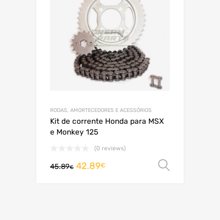
RODAS, AMORTECEDORES E ACESSÓRIOS
Kit de corrente Honda para MSX
e Monkey 125
(0 reviews)
42.89
Ver opç
€
45.89
€