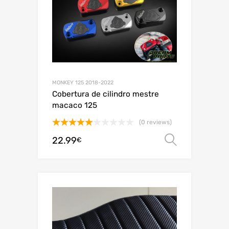
MONKEY 125 2018-2022
Cobertura de cilindro mestre
macaco 125
(0 reviews)
Avaliação
22.99
Ver opç
€
5.00
de 5