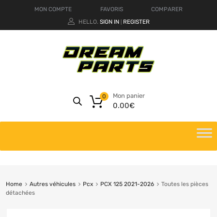
MON COMPTE
FAVORIS
COMPARER
HELLO.
SIGN IN
REGISTER
|
Mon panier
0
0.00
€
Home
Autres véhicules
Pcx
PCX 125 2021-2026
Toutes les pièces
détachées