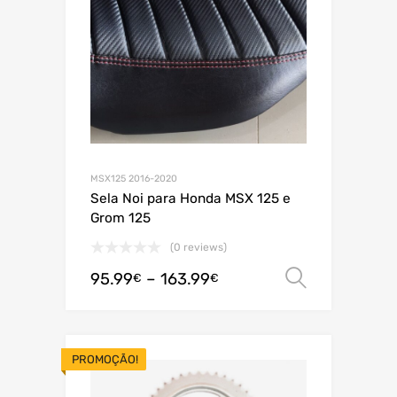
MSX125 2016-2020
Sela Noi para Honda MSX 125 e
Grom 125
(0 reviews)
95.99
–
163.99
Ver opç
€
€
PROMOÇÃO!