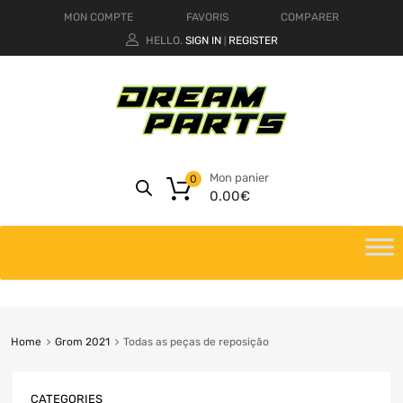
MON COMPTE
FAVORIS
COMPARER
HELLO.
SIGN IN
REGISTER
|
Mon panier
0
0.00
€
Home
Grom 2021
Todas as peças de reposição
CATEGORIES