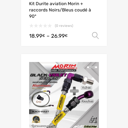
Kit Durite aviation Morin +
raccords Noirs/Bleus coudé à
90°
(0 reviews)
18.99
–
26.99
Ver opç
€
€