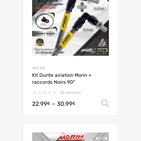
ADV 150
Kit Durite aviation Morin +
raccords Noirs 90°
(0 reviews)
22.99
–
30.99
Ver opç
€
€