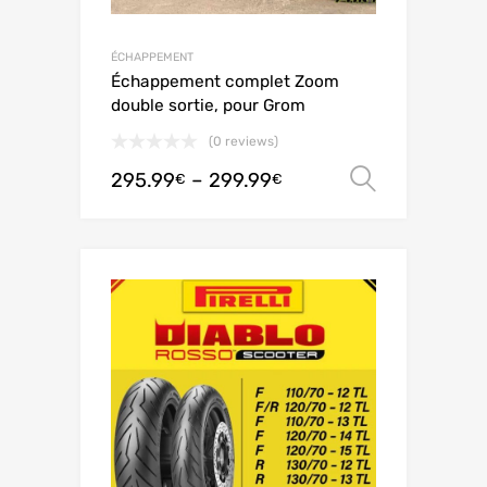
ÉCHAPPEMENT
Échappement complet Zoom
double sortie, pour Grom
(0 reviews)
295.99
–
299.99
Ver opç
€
€