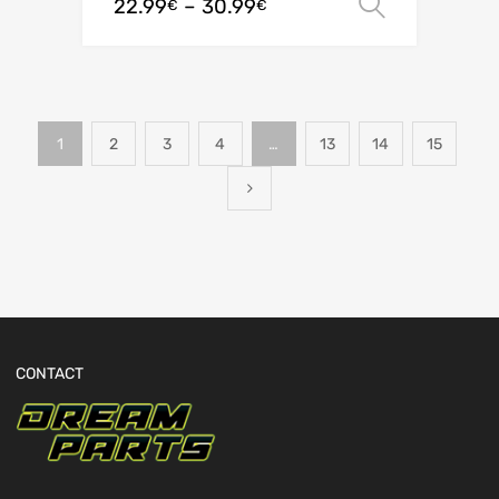
22.99
–
30.99
Ver opç
€
€
1
2
3
4
…
13
14
15
CONTACT