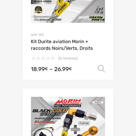
ADV 150
Kit Durite aviation Morin +
raccords Noirs/Verts, Droits
(0 reviews)
18.99
–
26.99
Ver opç
€
€