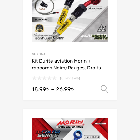
ADV 150
Kit Durite aviation Morin +
raccords Noirs/Rouges, Droits
(0 reviews)
18.99
–
26.99
Ver opç
€
€