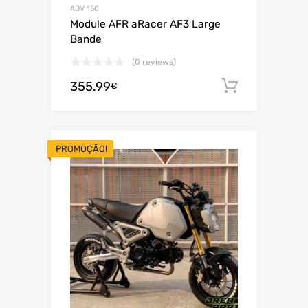
ADV 150
Module AFR aRacer AF3 Large
Bande
(0 reviews)
355.99
Adiciona
€
PROMOÇÃO!