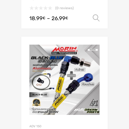
(0 reviews)
18.99
–
26.99
Ver opç
€
€
ADV 150