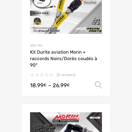
ADV 150
Kit Durite aviation Morin +
raccords Noirs/Dorés coudés à
90°
(0 reviews)
18.99
–
26.99
Ver opç
€
€