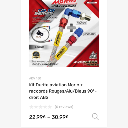
ADV 150
Kit Durite aviation Morin +
raccords Rouges/Alu/Bleus 90°-
droit ABS
(0 reviews)
22.99
–
30.99
Ver opç
€
€