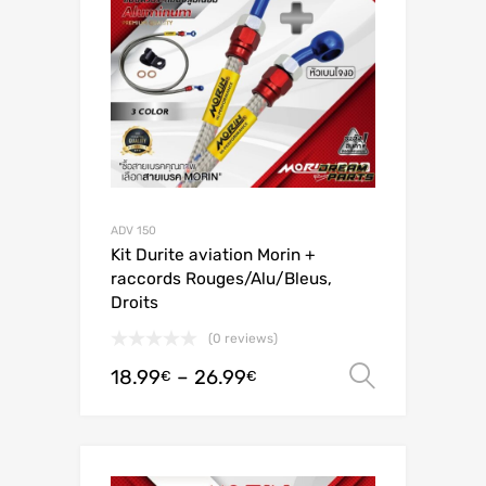
ADV 150
Kit Durite aviation Morin +
raccords Rouges/Alu/Bleus,
Droits
(0 reviews)
18.99
–
26.99
Ver opç
€
€