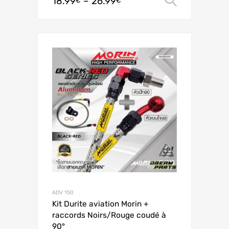
18.99
–
26.99
Ver opç
€
€
ADV 150
Kit Durite aviation Morin +
raccords Noirs/Rouge coudé à
90°