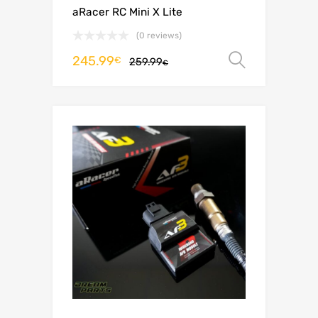
aRacer RC Mini X Lite
(0 reviews)
245.99
Ver opç
€
259.99
€