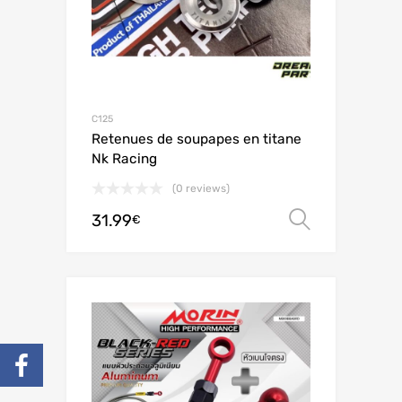
C125
Retenues de soupapes en titane
Nk Racing
(0 reviews)
31.99
Ver opç
€