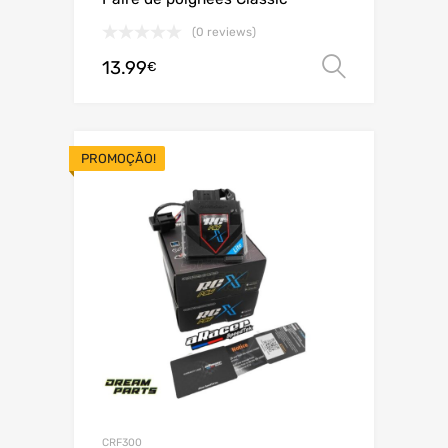
(0 reviews)
13.99
Ver opç
€
PROMOÇÃO!
CRF300