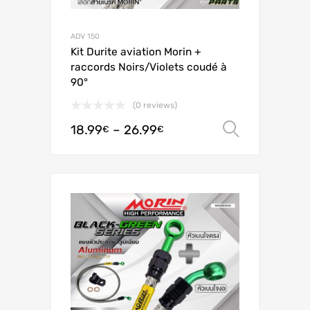
ADV 150
Kit Durite aviation Morin +
raccords Noirs/Violets coudé à
90°
(0 reviews)
18.99
–
26.99
Ver opç
€
€