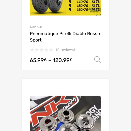
ADV 150
Pneumatique Pirelli Diablo Rosso
Sport
(0 reviews)
65.99
–
120.99
Ver opç
€
€