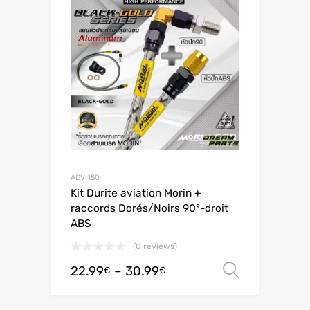
ADV 150
Kit Durite aviation Morin +
raccords Dorés/Noirs 90°-droit
ABS
(0 reviews)
22.99
–
30.99
Ver opç
€
€