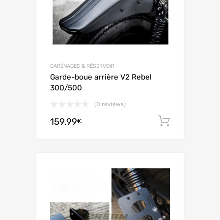
CARÉNAGES & RÉSERVOIR
Garde-boue arrière V2 Rebel
300/500
(0 reviews)
159.99
Adiciona
€