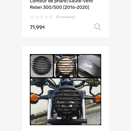
Contour de phare/Saute-vent
Rebel 300/500 (2016-2020)
(0 reviews)
71.99
Ver opç
€