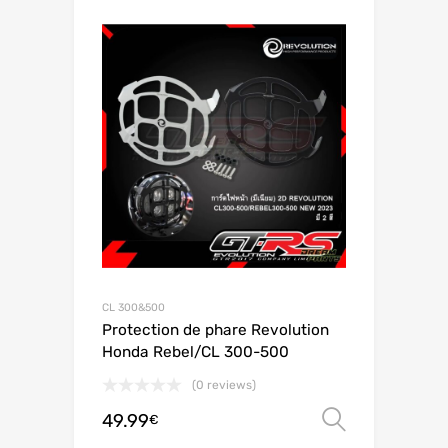
CL 300&500
Protection de phare Revolution
Honda Rebel/CL 300-500
(0 reviews)
49.99
Ver opç
€