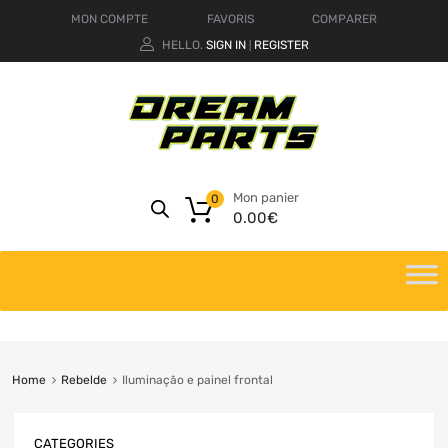
MON COMPTE
FAVORIS
COMPARER
HELLO.
SIGN IN
REGISTER
|
Mon panier
0
0.00
€
Home
Rebelde
Iluminação e painel frontal
CATEGORIES