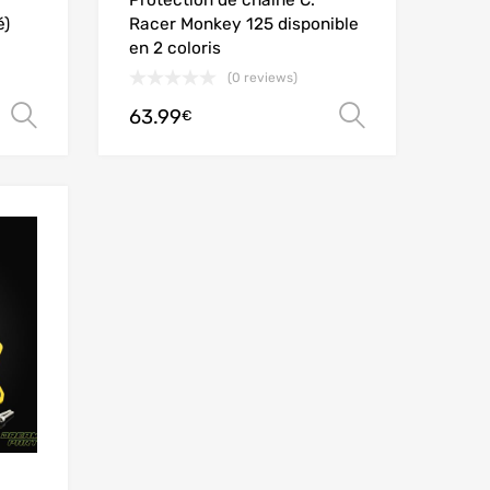
Protection de chaine C.
é)
Racer Monkey 125 disponible
en 2 coloris
(0 reviews)
63.99
Ver opções
Ver opçõe
€
Add to Wishlist
Add to Compare