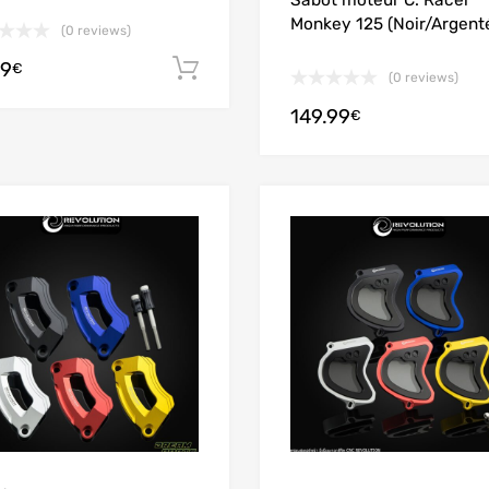
Sabot moteur C. Racer
Monkey 125 (Noir/Argent
(0 reviews)
99
Adicionar
€
(0 reviews)
149.99
€
Add to Wishlist
Add to Compare