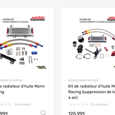
Add to Wishlist
Add to Compare
ÓRIOS DO MOTOR
ACCESSOIRES MOTEUR
de radiateur d’huile Morin
Kit de radiateur d’huile M
ng
Racing (suppression de b
à air)
(0 reviews)
(0 reviews)
.99
125.99
Ver opções
€
€