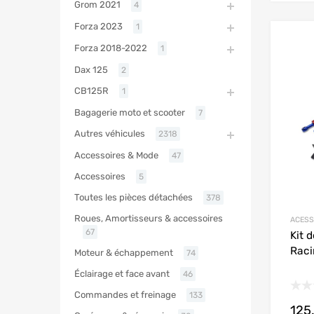
Grom 2021
4
Forza 2023
1
Forza 2018-2022
1
Dax 125
2
CB125R
1
Bagagerie moto et scooter
7
Autres véhicules
2318
Accessoires & Mode
47
Accessoires
5
Toutes les pièces détachées
378
Roues, Amortisseurs & accessoires
ACESS
67
Kit 
Raci
Moteur & échappement
74
Éclairage et face avant
46
Commandes et freinage
133
125