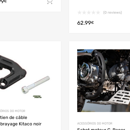
99
Adicionar
€
(0 reviews)
62.99
€
Add to Wishlist
Add to Compare
ÓRIOS DO MOTOR
tien de câble
brayage Kitaco noir
ACESSÓRIOS DO MOTOR