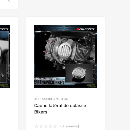
Add to Wishlist
Add to Wishlist
Add to Compare
Add to Compare
ACCESSOIRES MOTEUR
Cache latéral de culasse
Bikers
(0 reviews)