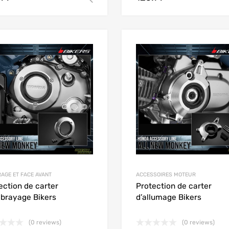
Add to Wishlist
Add to Compare
RAGE ET FACE AVANT
ACCESSOIRES MOTEUR
ection de carter
Protection de carter
brayage Bikers
d’allumage Bikers
(0 reviews)
(0 reviews)