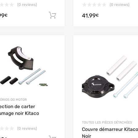
(0 reviews)
(0 reviews)
99
41.99
Adicionar
€
€
Add to Wishlist
Add to Compare
ÓRIOS DO MOTOR
ection de carter
lumage noir Kitaco
TOUTES LES PIÈCES DÉTACHÉES
(0 reviews)
Couvre démarreur Kitac
Noir