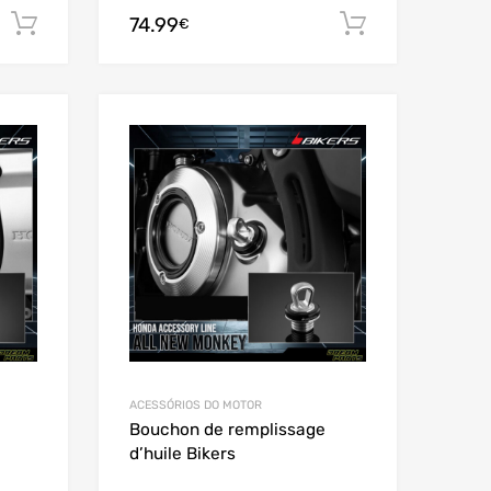
74.99
Adicionar
Adicionar
€
Add to Wishlist
Add to Wishlist
Add to Compare
Add to Compare
ACESSÓRIOS DO MOTOR
Bouchon de remplissage
d’huile Bikers