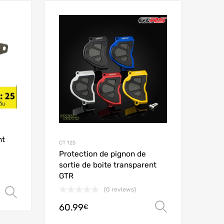
Add to Wishlist
Add to Wishlist
Add to Compare
Add to Compare
nt
CT 125
Protection de pignon de
sortie de boite transparent
GTR
(0 reviews)
Ver opções
60.99
Ver opçõe
€