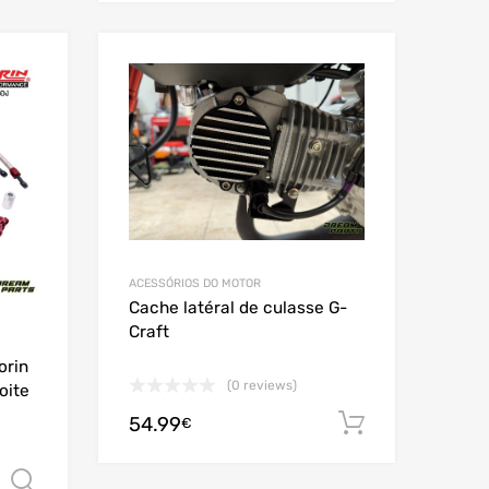
Add to Wishlist
Add to Wishlist
Add to Compare
Add to Compare
ACESSÓRIOS DO MOTOR
Cache latéral de culasse G-
Craft
orin
(0 reviews)
oite
54.99
Adicionar
€
Ver opções