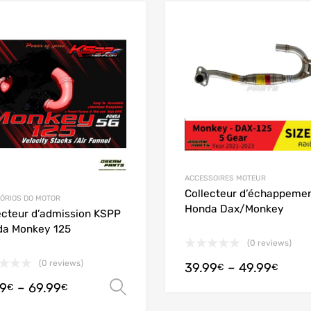
Add to Wishlist
Add to Compare
ACCESSOIRES MOTEUR
Collecteur d’échappeme
ÓRIOS DO MOTOR
Honda Dax/Monkey
ecteur d’admission KSPP
a Monkey 125
(0 reviews)
(0 reviews)
39.99
–
49.99
€
€
99
–
69.99
Ver opções
€
€