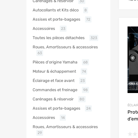
Carénages & réservoir
30
Autocollants et Kits déco
8
Assises et porte-bagages
72
Accessoires
23
Toutes les pièces détachées
323
Roues, Amortisseurs & accessoires
63
Pièces d'origine Yamaha
68
Moteur & échappement
74
Éclairage et face avant
23
Commandes et freinage
98
Carénages & réservoir
80
ÉCLAI
Assises et porte-bagages
24
Prot
Accessoires
14
d’em
Roues, Amortisseurs & accessoires
29