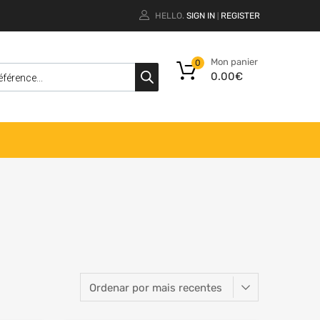
HELLO.
SIGN IN
REGISTER
|
Mon panier
0
0.00
€