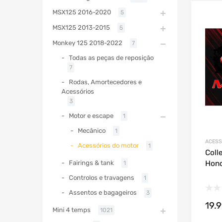
MSX125 2016-2020
5
MSX125 2013-2015
5
Monkey 125 2018-2022
7
Todas as peças de reposição
7
Rodas, Amortecedores e
Acessórios
3
Motor e escape
1
Mecânico
1
ACESS
Acessórios do motor
1
Coll
Hond
Fairings & tank
1
Controlos e travagens
1
Assentos e bagageiros
3
19.
Mini 4 temps
1021