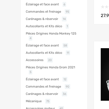
Éclairage et face avant
6
Commandes et freinage
95
27.
Carénages & réservoir
14
Autocollants et Kits déco
1
Pièces Origines Honda Monkey 125
4
Éclairage et face avant
58
Autocollants et Kits déco
11
Accessoires
20
Pièces Origines Honda Grom 2021
5
Éclairage et face avant
12
Commandes et freinage
90
Carénages & réservoir
36
Mécanique
75
Accessoires moteur
45