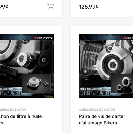
.99
125.99
Adicionar
€
€
Add to Wishlist
Add to Compare
ÓRIOS DO MOTOR
ACESSÓRIOS DO MOTOR
hon de filtre à huile
Paire de vis de carter
rs
d’allumage Bikers