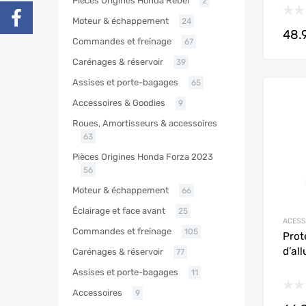
Pièces Origines Honda Rebel
2
Moteur & échappement
24
48.
Commandes et freinage
67
Carénages & réservoir
39
Assises et porte-bagages
65
Accessoires & Goodies
9
Roues, Amortisseurs & accessoires
63
Pièces Origines Honda Forza 2023
56
Moteur & échappement
66
Éclairage et face avant
25
ACESS
Commandes et freinage
105
Prot
d’al
Carénages & réservoir
77
Assises et porte-bagages
11
Accessoires
9