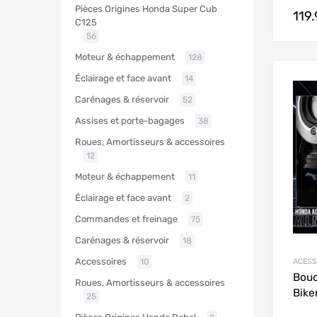
Pièces Origines Honda Super Cub
119
C125
56
Moteur & échappement
128
Éclairage et face avant
14
Carénages & réservoir
52
Assises et porte-bagages
38
Roues, Amortisseurs & accessoires
12
Moteur & échappement
11
Éclairage et face avant
2
Commandes et freinage
75
Carénages & réservoir
18
Accessoires
ACESS
10
Bouc
Roues, Amortisseurs & accessoires
Bike
25