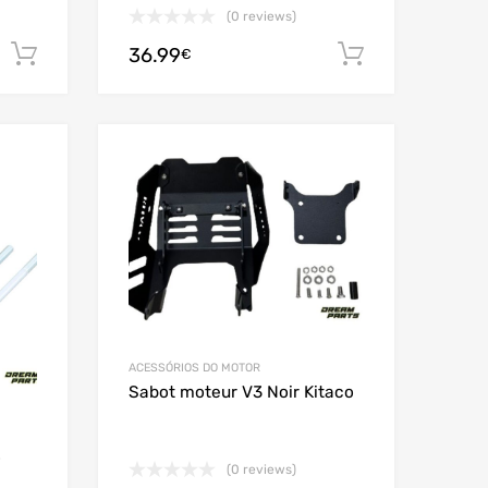
(0 reviews)
36.99
Adicionar
Adicionar
€
Add to Wishlist
Add to Wishlist
Add to Compare
Add to Compare
ACESSÓRIOS DO MOTOR
Sabot moteur V3 Noir Kitaco
o
(0 reviews)