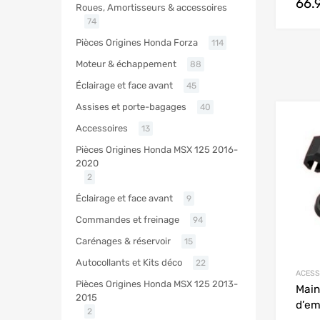
66.
Roues, Amortisseurs & accessoires
74
Pièces Origines Honda Forza
114
Moteur & échappement
88
Éclairage et face avant
45
Assises et porte-bagages
40
Accessoires
13
Pièces Origines Honda MSX 125 2016-
2020
2
Éclairage et face avant
9
Commandes et freinage
94
Carénages & réservoir
15
Autocollants et Kits déco
22
ACESS
Pièces Origines Honda MSX 125 2013-
Main
2015
d’em
2