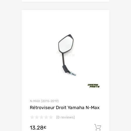
N-MAX (2015-2019)
Rétroviseur Droit Yamaha N-Max
(0 reviews)
13.28
Aggiungi 
€