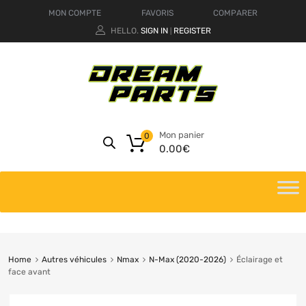
MON COMPTE
FAVORIS
COMPARER
HELLO.
SIGN IN
REGISTER
|
Mon panier
0
0.00
€
Home
Autres véhicules
Nmax
N-Max (2020-2026)
Éclairage et
face avant