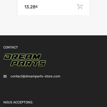
13.28
Aggiungi 
€
CONTACT
contact@dreamparts-store.com
NOUS ACCEPTONS: