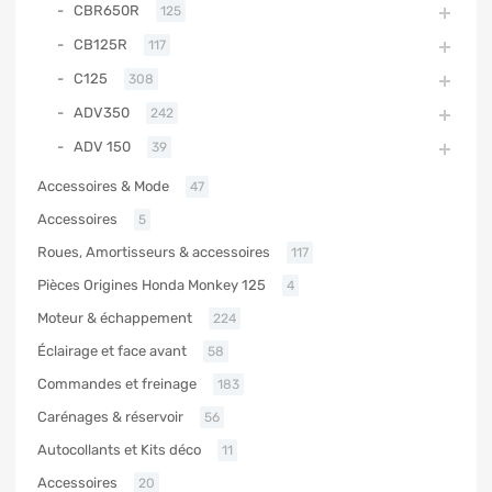
CBR650R
125
CB125R
117
C125
308
ADV350
242
ADV 150
39
Accessoires & Mode
47
Accessoires
5
Roues, Amortisseurs & accessoires
117
Pièces Origines Honda Monkey 125
4
Moteur & échappement
224
Éclairage et face avant
58
Commandes et freinage
183
Carénages & réservoir
56
Autocollants et Kits déco
11
Accessoires
20