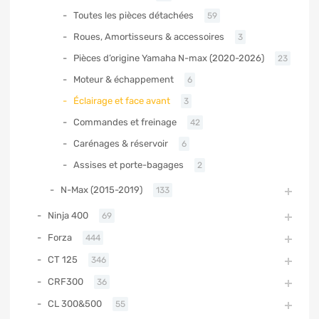
Toutes les pièces détachées
59
Roues, Amortisseurs & accessoires
3
Pièces d’origine Yamaha N-max (2020-2026)
23
Moteur & échappement
6
Éclairage et face avant
3
Commandes et freinage
42
Carénages & réservoir
6
Assises et porte-bagages
2
N-Max (2015-2019)
133
Ninja 400
69
Forza
444
CT 125
346
CRF300
36
CL 300&500
55