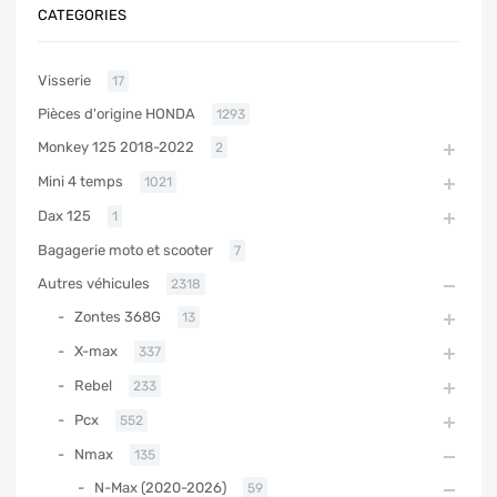
CATEGORIES
Visserie
17
Pièces d'origine HONDA
1293
Monkey 125 2018-2022
2
Mini 4 temps
1021
Dax 125
1
Bagagerie moto et scooter
7
Autres véhicules
2318
Zontes 368G
13
X-max
337
Rebel
233
Pcx
552
Nmax
135
N-Max (2020-2026)
59