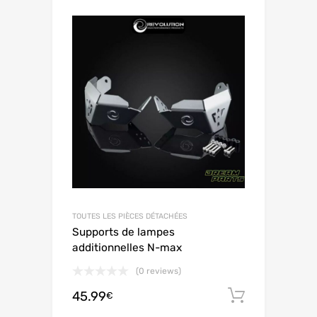
TOUTES LES PIÈCES DÉTACHÉES
Supports de lampes
additionnelles N-max
(0 reviews)
45.99
Aggiungi 
€