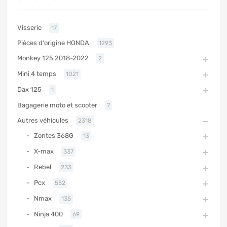
Visserie
17
Pièces d'origine HONDA
1293
Monkey 125 2018-2022
2
Mini 4 temps
1021
Dax 125
1
Bagagerie moto et scooter
7
Autres véhicules
2318
Zontes 368G
13
X-max
337
Rebel
233
Pcx
552
Nmax
135
Ninja 400
69