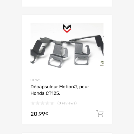
CT 125
Décapsuleur MotionJ, pour
Honda CT125.
(0 reviews)
20.99
Aggiungi 
€