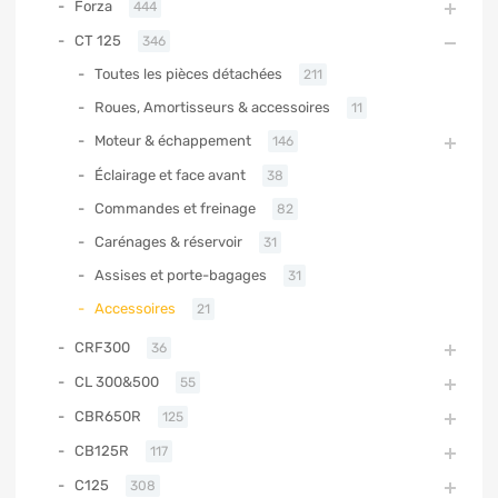
Forza
444
CT 125
346
Toutes les pièces détachées
211
Roues, Amortisseurs & accessoires
11
Moteur & échappement
146
Éclairage et face avant
38
Commandes et freinage
82
Carénages & réservoir
31
Assises et porte-bagages
31
Accessoires
21
CRF300
36
CL 300&500
55
CBR650R
125
CB125R
117
C125
308