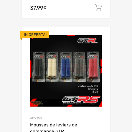
37.99
Aggiungi 
€
IN OFFERTA!
ADV350
Mousses de leviers de
commande GTR