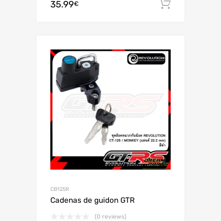
35.99
Aggiungi 
€
CB125R
Cadenas de guidon GTR
(0 reviews)