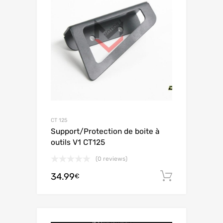
CT 125
Support/Protection de boite à
outils V1 CT125
(0 reviews)
34.99
Aggiungi 
€