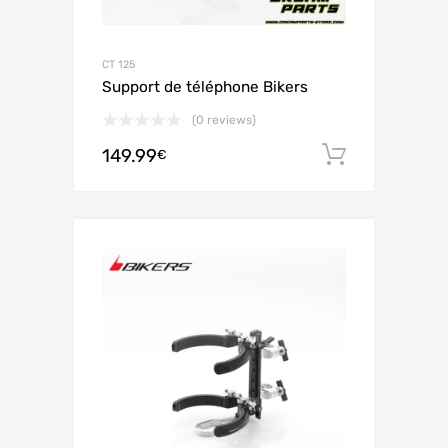
CT 125
Support de téléphone Bikers
(0 reviews)
149.99
Aggiungi 
€