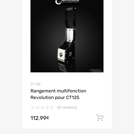
CT 125
Rangement multifonction
Revolution pour CT125
(0 reviews)
112.99
Aggiungi 
€