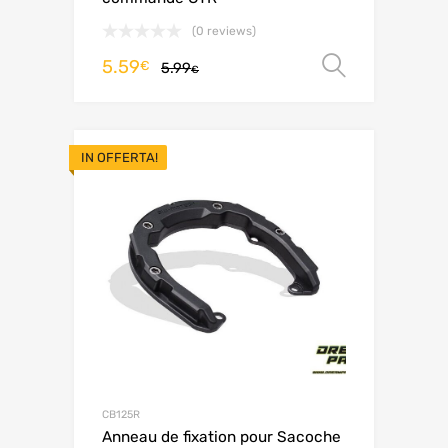
(0 reviews)
5.59
Scegli
€
5.99
€
IN OFFERTA!
CB125R
Anneau de fixation pour Sacoche