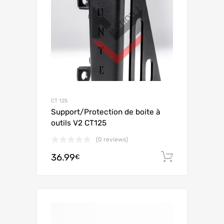
CT 125
Support/Protection de boite à
outils V2 CT125
(0 reviews)
36.99
Aggiungi 
€