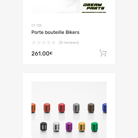
CT 125
Porte bouteille Bikers
(0 reviews)
261.00
Aggiungi 
€