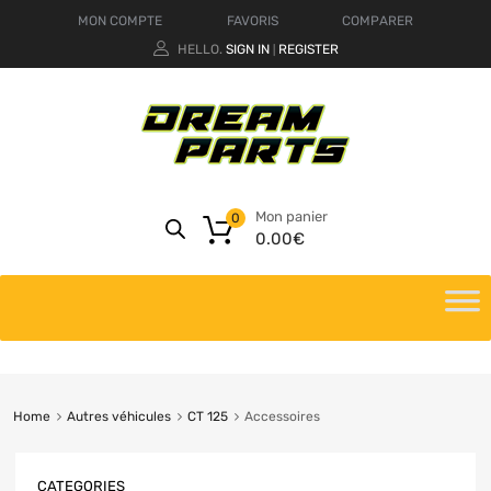
MON COMPTE
FAVORIS
COMPARER
HELLO.
SIGN IN
REGISTER
|
Mon panier
0
0.00
€
Home
Autres véhicules
CT 125
Accessoires
CATEGORIES