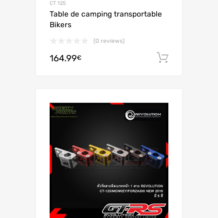
CT 125
Table de camping transportable
Bikers
(0 reviews)
164.99
Aggiungi 
€