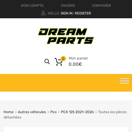
MON COMPTE
FAVORIS
COMPARER
HELLO.
SIGN IN
REGISTER
|
Mon panier
0
0.00
€
Home
Autres véhicules
Pcx
PCX 125 2021-2026
Toutes les pièces
détachées