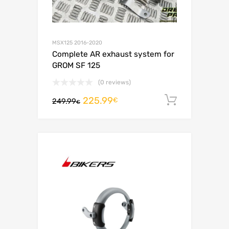
MSX125 2016-2020
Complete AR exhaust system for
GROM SF 125
(0 reviews)
225.99
Adiciona
€
249.99
€