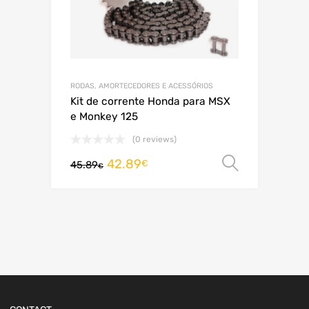
RODAS, AMORTECEDORES E ACESSÓRIOS
Kit de corrente Honda para MSX
e Monkey 125
(0 reviews)
42.89
Ver opç
€
45.89
€