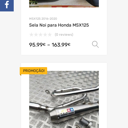
MSX125 2016-2020
Sela Noi para Honda MSX125
(0 reviews)
95.99
–
163.99
Ver opç
€
€
PROMOÇÃO!