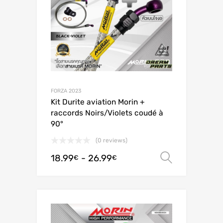
FORZA 2023
Kit Durite aviation Morin +
raccords Noirs/Violets coudé à
90°
(0 reviews)
18.99
-
26.99
Scegli
€
€