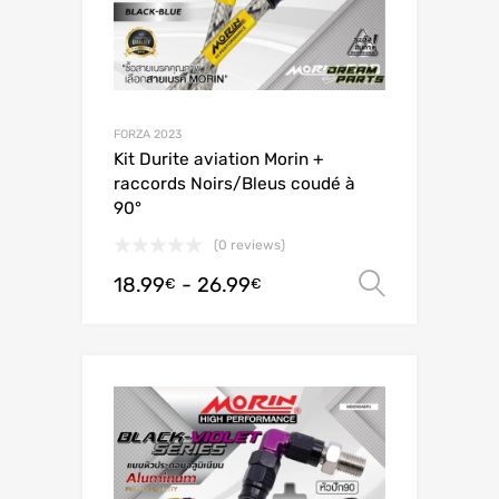
FORZA 2023
Kit Durite aviation Morin +
raccords Noirs/Bleus coudé à
90°
(0 reviews)
18.99
-
26.99
Scegli
€
€