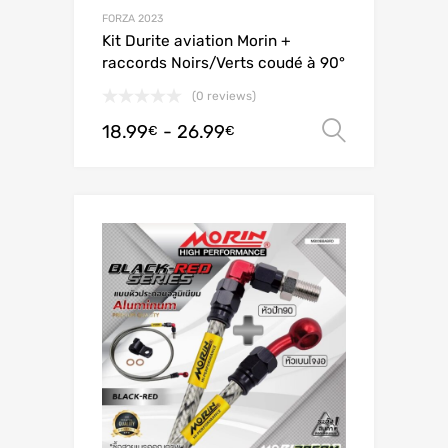
FORZA 2023
Kit Durite aviation Morin +
raccords Noirs/Verts coudé à 90°
(0 reviews)
18.99
-
26.99
Scegli
€
€