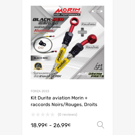
FORZA 2023
Kit Durite aviation Morin +
raccords Noirs/Rouges, Droits
(0 reviews)
18.99
-
26.99
Scegli
€
€