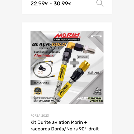
22.99
-
30.99
Scegli
€
€
FORZA 2023
Kit Durite aviation Morin +
raccords Dorés/Noirs 90°-droit