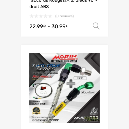
raccords Rouges/Alu/Bleus 90°-
droit ABS
(0 reviews)
22.99
-
30.99
Scegli
€
€