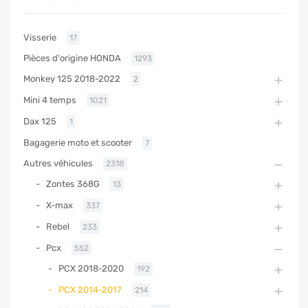
Visserie
17
Pièces d'origine HONDA
1293
Monkey 125 2018-2022
2
Mini 4 temps
1021
Dax 125
1
Bagagerie moto et scooter
7
Autres véhicules
2318
Zontes 368G
13
X-max
337
Rebel
233
Pcx
552
PCX 2018-2020
192
PCX 2014-2017
214