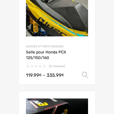
ASSISES ET PORTE-BAGAGES
Selle pour Honda PCX
125/150/160
(0 reviews)
119.99
-
335.99
Scegli
€
€