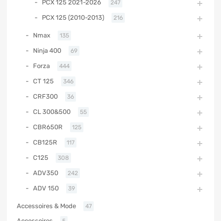
PCX 125 2021-2026
247
PCX 125 (2010-2013)
216
Nmax
135
Ninja 400
69
Forza
444
CT 125
346
CRF300
36
CL 300&500
55
CBR650R
125
CB125R
117
C125
308
ADV350
242
ADV 150
39
Accessoires & Mode
47
Accessoires
5