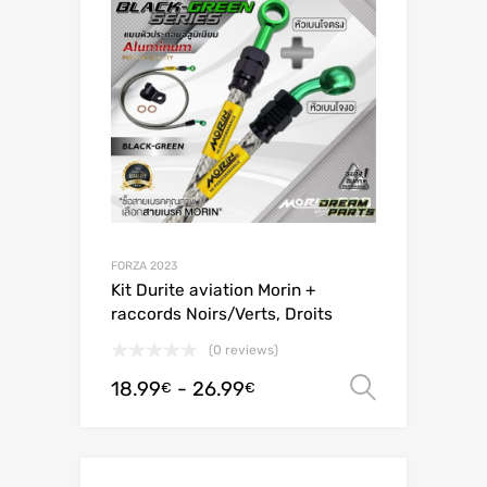
FORZA 2023
Kit Durite aviation Morin +
raccords Noirs/Verts, Droits
(0 reviews)
18.99
-
26.99
Scegli
€
€