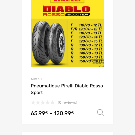
ADV 150
Pneumatique Pirelli Diablo Rosso
Sport
(0 reviews)
65.99
-
120.99
Scegli
€
€