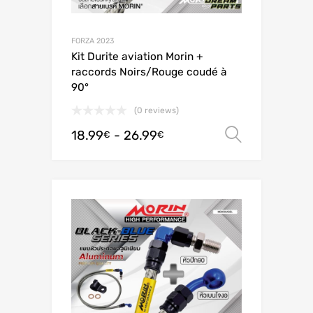
FORZA 2023
Kit Durite aviation Morin +
raccords Noirs/Rouge coudé à
90°
(0 reviews)
18.99
-
26.99
Scegli
€
€