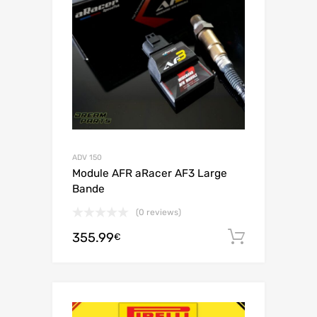
ADV 150
Module AFR aRacer AF3 Large
Bande
(0 reviews)
355.99
Aggiungi 
€