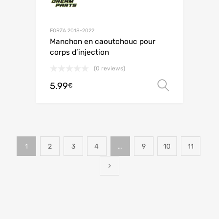
FORZA 2018-2022
Manchon en caoutchouc pour
corps d’injection
(0 reviews)
5.99
Scegli
€
1
2
3
4
…
9
10
11