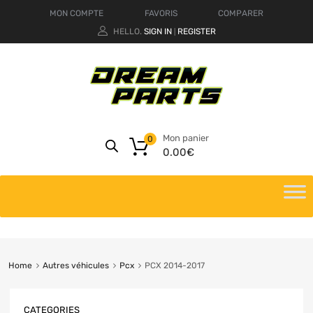
MON COMPTE
FAVORIS
COMPARER
HELLO.
SIGN IN
REGISTER
|
Mon panier
0
0.00
€
Home
Autres véhicules
Pcx
PCX 2014-2017
CATEGORIES