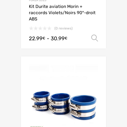
FORZA 2023
Kit Durite aviation Morin +
raccords Violets/Noirs 90°-droit
ABS
(0 reviews)
22.99
-
30.99
Scegli
€
€