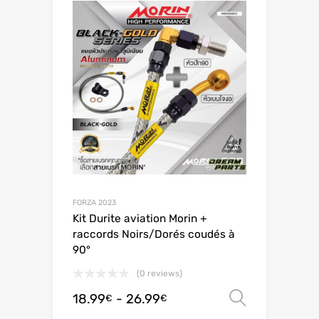
FORZA 2023
Kit Durite aviation Morin +
raccords Noirs/Dorés coudés à
90°
(0 reviews)
18.99
-
26.99
Scegli
€
€