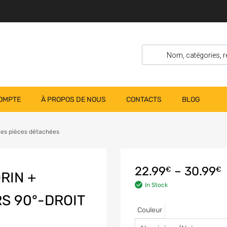
OMPTE
À PROPOS DE NOUS
CONTACTS
BLOG
les pièces détachées
22.99
–
30.99
€
€
RIN +
In Stock
S 90°-DROIT
Couleur