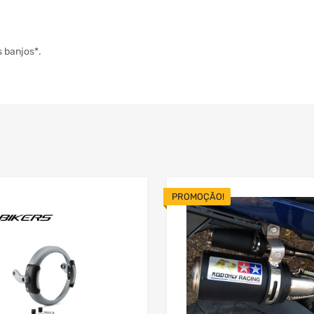
s banjos*.
PROMOÇÃO!
Add to Wishlist
 Compare
Add to Compare