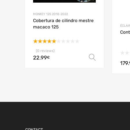
MONKEY 125 2018-2022
Cobertura de cilindro mestre
ÉCLAI
macaco 125
Cont
Avaliação
(0 reviews)
5.00
de 5
22.99
Ver opçõe
€
179
CONTACT