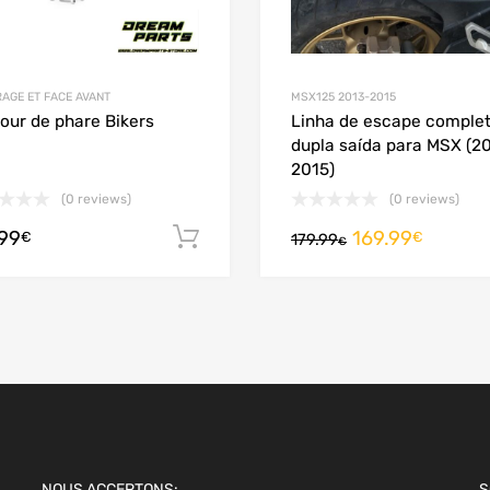
RAGE ET FACE AVANT
MSX125 2013-2015
our de phare Bikers
Linha de escape comple
dupla saída para MSX (2
2015)
(0 reviews)
(0 reviews)
s
.99
169.99
Adicionar
€
€
179.99
€
NOUS ACCEPTONS:
S