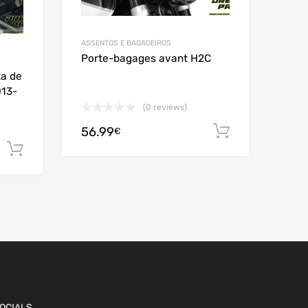
ASSENTOS E BAGAGEIROS
Porte-bagages avant H2C
ta de
013-
(0 reviews)
56.99
Adicionar
€
Adicionar
OCIALS