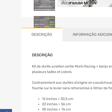
DESCRIÇÃO
INFORMAÇÃO ADICIO
DESCRIÇÃO
Kit de durite aviation sertie Morin Racing + banjo e
plusieurs tailles et coloris.
Contrairement aux durites d’origine en caoutchoucs, 
fournie sur le levier sera retransmise à l’étrier de fr
12 inches = 30,5 cm
22 inches = 56 cm
30 inches = 76 cm