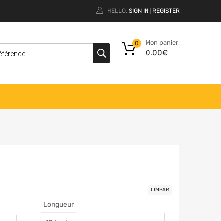
HELLO.
SIGN IN
REGISTER
|
Mon panier
0
0.00
€
LIMPAR
Longueur