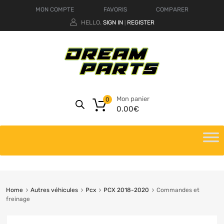
MON COMPTE
FAVORIS
COMPARER
HELLO.
SIGN IN
REGISTER
|
Mon panier
0
0.00
€
Home
Autres véhicules
Pcx
PCX 2018-2020
Commandes et
freinage