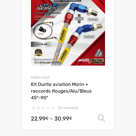
FORZA 2023
Kit Durite aviation Morin +
raccords Rouges/Alu/Bleus
45°-90°
(0 reviews)
22.99
-
30.99
Scegli
€
€