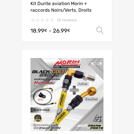
Kit Durite aviation Morin +
raccords Noirs/Verts, Droits
(0 reviews)
18.99
-
26.99
Scegli
€
€