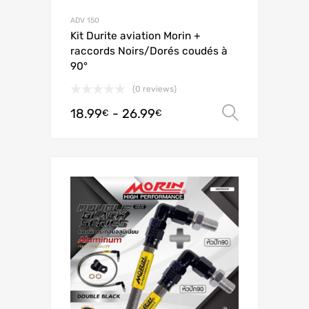
ADV 150
Kit Durite aviation Morin +
raccords Noirs/Dorés coudés à
90°
(0 reviews)
18.99
-
26.99
Scegli
€
€