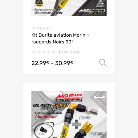
FORZA 2023
Kit Durite aviation Morin +
raccords Noirs 90°
(0 reviews)
22.99
-
30.99
Scegli
€
€