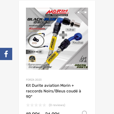
FORZA 2023
Kit Durite aviation Morin +
raccords Noirs/Bleus coudé à
90°
(0 reviews)
Scegli
€
€