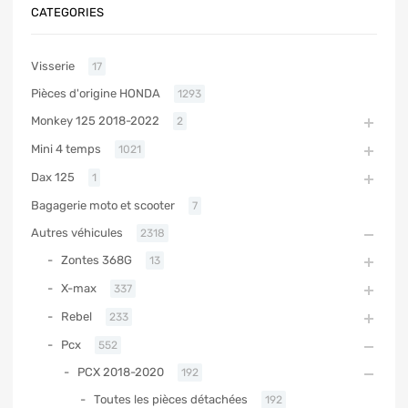
CATEGORIES
Visserie
17
Pièces d'origine HONDA
1293
Monkey 125 2018-2022
2
Mini 4 temps
1021
Dax 125
1
Bagagerie moto et scooter
7
Autres véhicules
2318
Zontes 368G
13
X-max
337
Rebel
233
Pcx
552
PCX 2018-2020
192
Toutes les pièces détachées
192