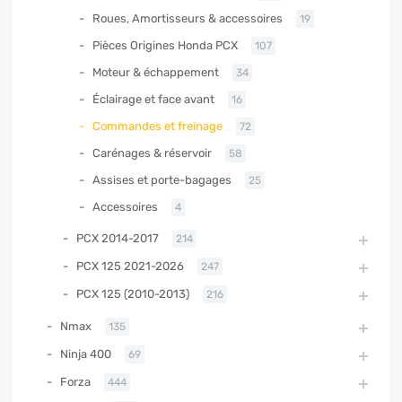
Roues, Amortisseurs & accessoires
19
Pièces Origines Honda PCX
107
Moteur & échappement
34
Éclairage et face avant
16
Commandes et freinage
72
Carénages & réservoir
58
Assises et porte-bagages
25
Accessoires
4
PCX 2014-2017
214
PCX 125 2021-2026
247
PCX 125 (2010-2013)
216
Nmax
135
Ninja 400
69
Forza
444