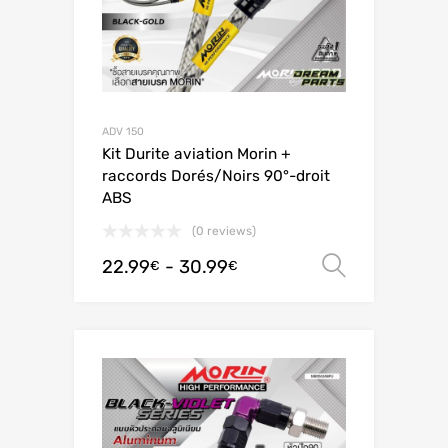
ADV 150
Kit Durite aviation Morin +
raccords Dorés/Noirs 90°-droit
ABS
(0 reviews)
22.99
-
30.99
Scegli
€
€