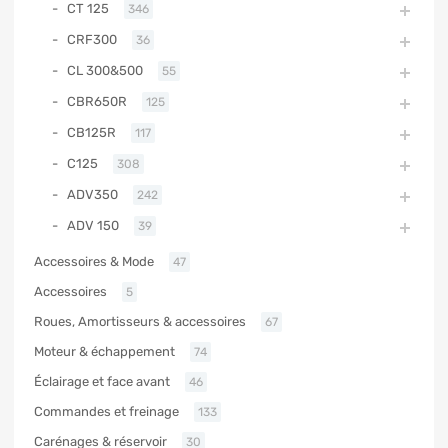
CT 125
346
CRF300
36
CL 300&500
55
CBR650R
125
CB125R
117
C125
308
ADV350
242
ADV 150
39
Accessoires & Mode
47
Accessoires
5
Roues, Amortisseurs & accessoires
67
Moteur & échappement
74
Éclairage et face avant
46
Commandes et freinage
133
Carénages & réservoir
30