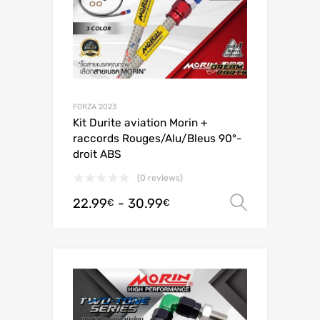
FORZA 2023
Kit Durite aviation Morin +
raccords Rouges/Alu/Bleus 90°-
droit ABS
(0 reviews)
22.99
-
30.99
Scegli
€
€