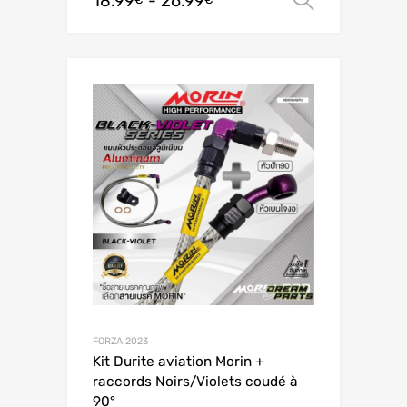
18.99
-
26.99
FORZA 2023
Kit Durite aviation Morin +
raccords Noirs/Violets coudé à
90°