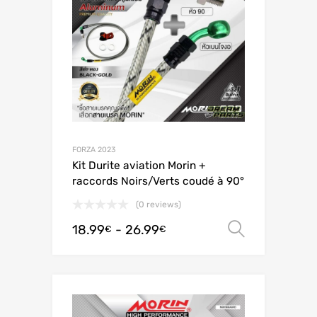
FORZA 2023
Kit Durite aviation Morin +
raccords Noirs/Verts coudé à 90°
(0 reviews)
18.99
-
26.99
Scegli
€
€