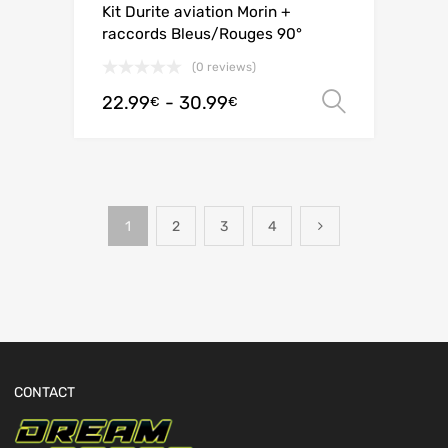
Kit Durite aviation Morin +
raccords Bleus/Rouges 90°
(0 reviews)
22.99
-
30.99
Scegli
€
€
1
2
3
4
CONTACT