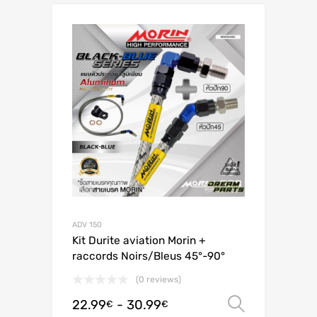
ADV 150
Kit Durite aviation Morin +
raccords Noirs/Bleus 45°-90°
(0 reviews)
22.99
-
30.99
Scegli
€
€