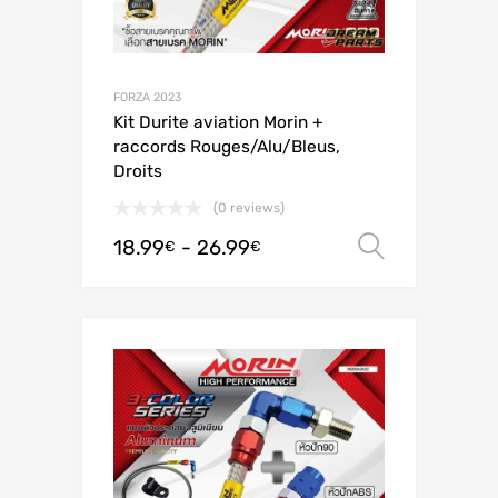
FORZA 2023
Kit Durite aviation Morin +
raccords Rouges/Alu/Bleus,
Droits
(0 reviews)
18.99
-
26.99
Scegli
€
€