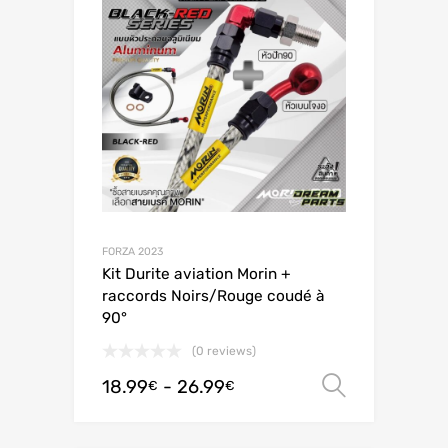
FORZA 2023
Kit Durite aviation Morin +
raccords Noirs/Rouge coudé à
90°
(0 reviews)
18.99
-
26.99
Scegli
€
€