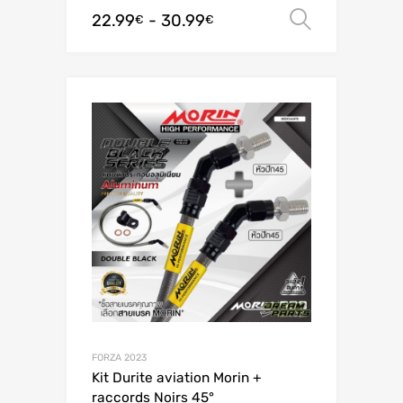
22.99
-
30.99
Scegli
€
€
FORZA 2023
Kit Durite aviation Morin +
raccords Noirs 45°