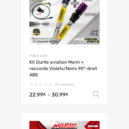
FORZA 2023
Kit Durite aviation Morin +
raccords Violets/Noirs 90°-droit
ABS
(0 reviews)
22.99
-
30.99
Scegli
€
€