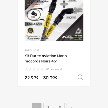
FORZA 2023
Kit Durite aviation Morin +
raccords Noirs 45°
(0 reviews)
22.99
-
30.99
Scegli
€
€
1
2
3