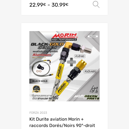
22.99
-
30.99
Scegli
€
€
FORZA 2023
Kit Durite aviation Morin +
raccords Dorés/Noirs 90°-droit