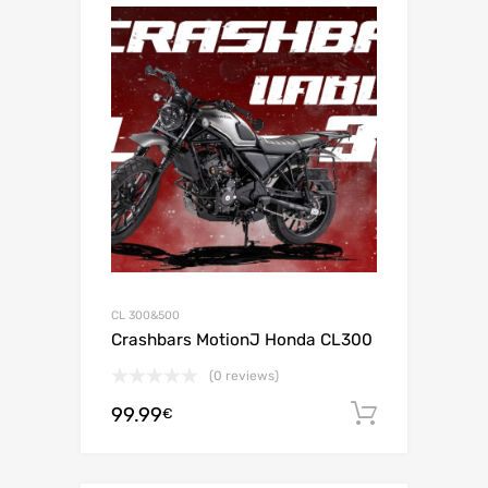
CL 300&500
Crashbars MotionJ Honda CL300
(0 reviews)
99.99
Aggiungi 
€