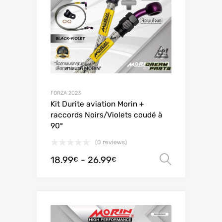
FORZA 2023
Kit Durite aviation Morin +
raccords Noirs/Violets coudé à
90°
(0 reviews)
18.99
-
26.99
Scegli
€
€