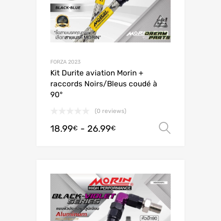
FORZA 2023
Kit Durite aviation Morin +
raccords Noirs/Bleus coudé à
90°
(0 reviews)
18.99
-
26.99
Scegli
€
€