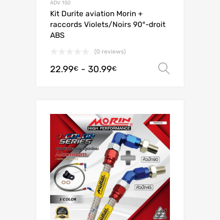
ADV 150
Kit Durite aviation Morin +
raccords Violets/Noirs 90°-droit
ABS
(0 reviews)
22.99
-
30.99
Scegli
€
€