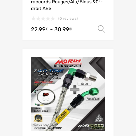
raccords Rouges/Alu/Bleus 90°-
droit ABS
(0 reviews)
22.99
-
30.99
Scegli
€
€