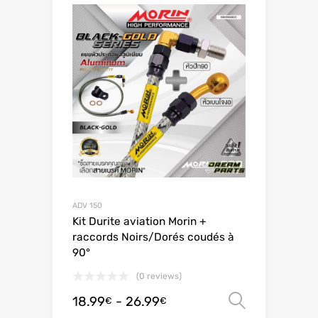
ADV 150
Kit Durite aviation Morin +
raccords Noirs/Dorés coudés à
90°
(0 reviews)
18.99
-
26.99
Scegli
€
€