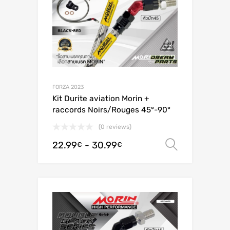
FORZA 2023
Kit Durite aviation Morin +
raccords Noirs/Rouges 45°-90°
(0 reviews)
22.99
-
30.99
Scegli
€
€