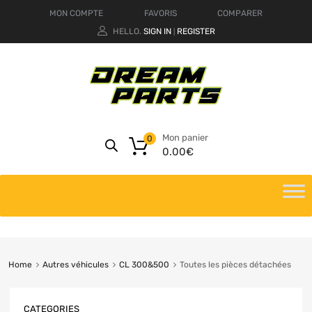
MON COMPTE
FAVORIS
COMPARER
HELLO.
SIGN IN
REGISTER
|
Mon panier
0
0.00
€
Home
Autres véhicules
CL 300&500
Toutes les pièces détachées
CATEGORIES