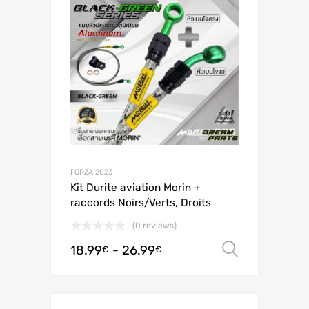
FORZA 2023
Kit Durite aviation Morin +
raccords Noirs/Verts, Droits
(0 reviews)
18.99
-
26.99
Scegli
€
€