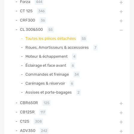
Forza
444
CT 125
346
CRF300
36
CL 300&500
55
Toutes les pièces détachées
55
Roues, Amortisseurs & accessoires
7
Moteur & échappement
4
Éclairage et face avant
6
Commandes et freinage
34
Carénages & réservoir
6
Assises et porte-bagages
2
CBR650R
125
CB125R
117
C125
308
ADV350
242