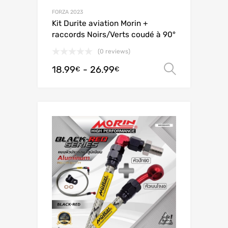
FORZA 2023
Kit Durite aviation Morin +
raccords Noirs/Verts coudé à 90°
(0 reviews)
18.99
-
26.99
Scegli
€
€