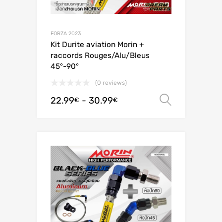
FORZA 2023
Kit Durite aviation Morin +
raccords Rouges/Alu/Bleus
45°-90°
(0 reviews)
22.99
-
30.99
Scegli
€
€