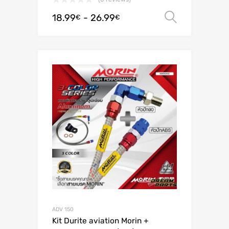
18.99
-
26.99
Scegli
€
€
ADV 150
Kit Durite aviation Morin +