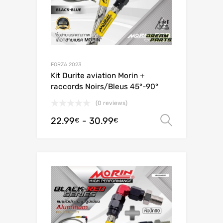
FORZA 2023
Kit Durite aviation Morin +
raccords Noirs/Bleus 45°-90°
(0 reviews)
22.99
-
30.99
Scegli
€
€