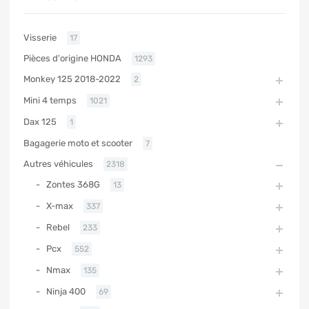
Visserie
17
Pièces d'origine HONDA
1293
Monkey 125 2018-2022
2
Mini 4 temps
1021
Dax 125
1
Bagagerie moto et scooter
7
Autres véhicules
2318
Zontes 368G
13
X-max
337
Rebel
233
Pcx
552
Nmax
135
Ninja 400
69