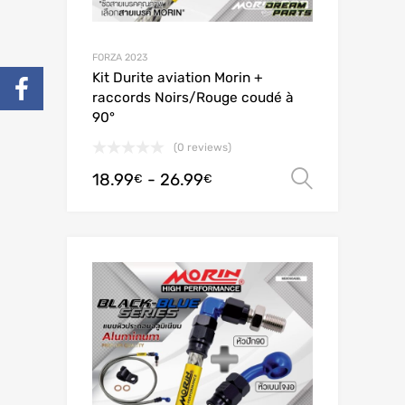
FORZA 2023
Kit Durite aviation Morin +
raccords Noirs/Rouge coudé à
90°
(0 reviews)
18.99
-
26.99
Scegli
€
€