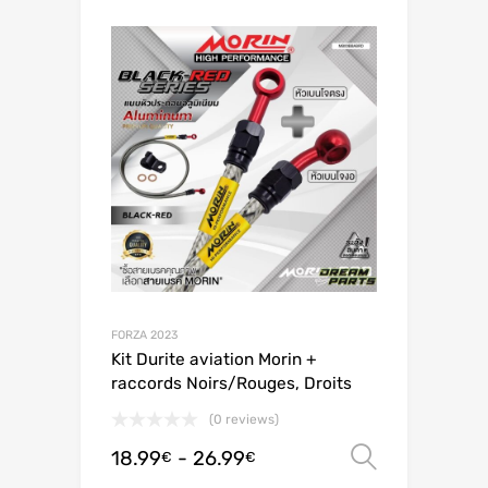
FORZA 2023
Kit Durite aviation Morin +
raccords Noirs/Rouges, Droits
(0 reviews)
18.99
-
26.99
Scegli
€
€