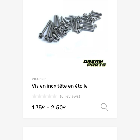
VISSERIE
Vis en inox tête en étoile
(0 reviews)
1.75
-
2.50
Scegli
€
€