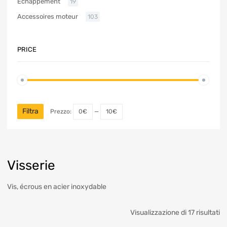
Échappement
19
Accessoires moteur
103
PRICE
Filtra
Prezzo:
0€
—
10€
Visserie
Vis, écrous en acier inoxydable
Visualizzazione di 17 risultati