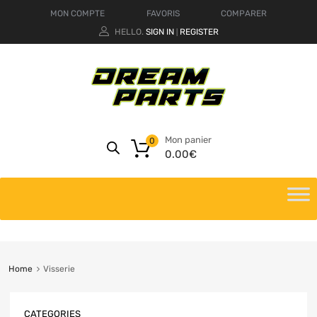
MON COMPTE
FAVORIS
COMPARER
HELLO.
SIGN IN
REGISTER
|
Mon panier
0
0.00
€
Home
Visserie
CATEGORIES