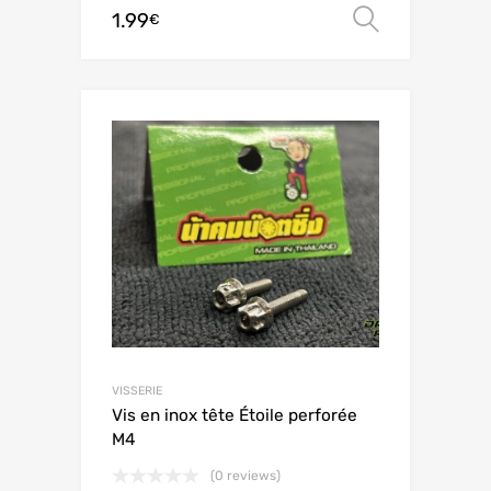
1.99
Scegli
€
VISSERIE
Vis en inox tête Étoile perforée
M4
(0 reviews)