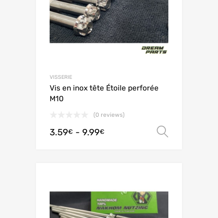
VISSERIE
Vis en inox tête Étoile perforée
M10
(0 reviews)
3.59
-
9.99
Scegli
€
€