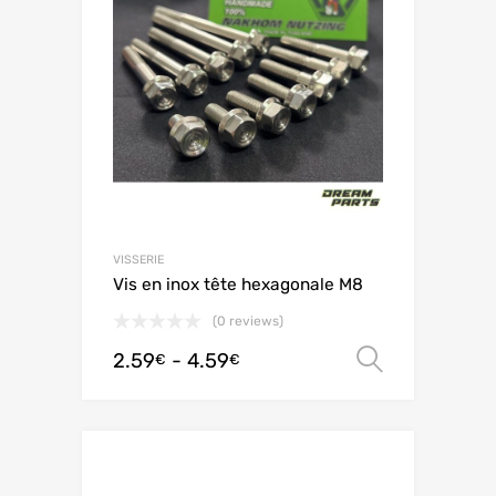
VISSERIE
Vis en inox tête hexagonale M8
(0 reviews)
2.59
-
4.59
Scegli
€
€