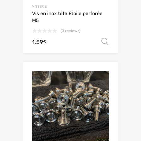
VISSERIE
Vis en inox tête Étoile perforée
M5
(0 reviews)
1.59
Scegli
€