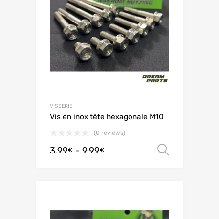
VISSERIE
Vis en inox tête hexagonale M10
(0 reviews)
3.99
-
9.99
Scegli
€
€