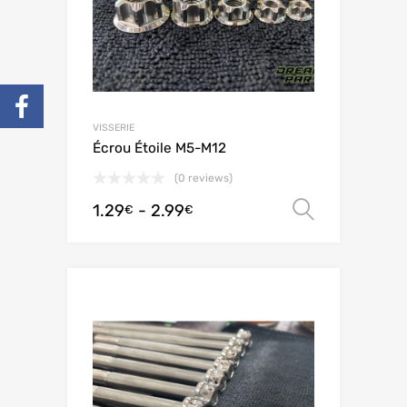
VISSERIE
Écrou Étoile M5-M12
(0 reviews)
1.29
-
2.99
Scegli
€
€