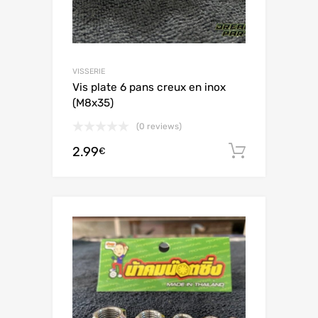
VISSERIE
Vis plate 6 pans creux en inox
(M8x35)
(0 reviews)
2.99
Aggiungi 
€