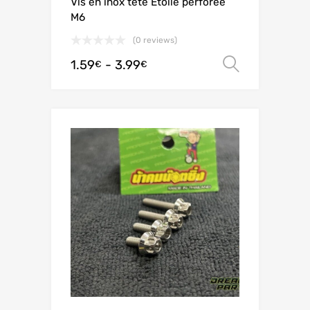
Vis en inox tête Étoile perforée
M6
(0 reviews)
1.59
-
3.99
Scegli
€
€