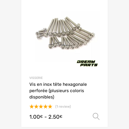
VISSERIE
Vis en inox tête hexagonale
perforée (plusieurs coloris
disponibles)
(1 review)
Valutato
1.00
-
2.50
Scegli
€
€
5.00
su 5