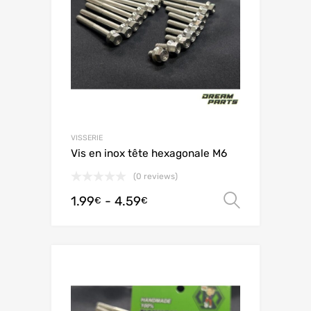
VISSERIE
Vis en inox tête hexagonale M6
(0 reviews)
1.99
-
4.59
Scegli
€
€