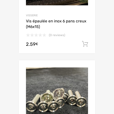
VISSERIE
Vis épaulée en inox 6 pans creux
(M6x15)
(0 reviews)
2.59
Aggiungi 
€