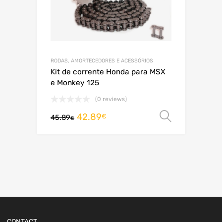
RODAS, AMORTECEDORES E ACESSÓRIOS
Kit de corrente Honda para MSX
e Monkey 125
(0 reviews)
42.89
Ver opç
€
45.89
€
CONTACT