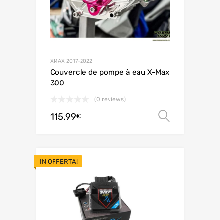
XMAX 2017-2022
Couvercle de pompe à eau X-Max
300
(0 reviews)
115.99
Scegli
€
IN OFFERTA!