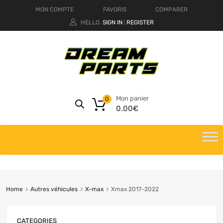
MON COMPTE
FAVORIS
COMPARER
HELLO.
SIGN IN
REGISTER
|
Mon panier
0
0.00
€
Home
Autres véhicules
X-max
Xmax 2017-2022
CATEGORIES