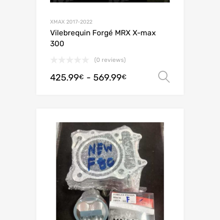
XMAX 2017-2022
Vilebrequin Forgé MRX X-max
300
(0 reviews)
425.99
-
569.99
Scegli
€
€