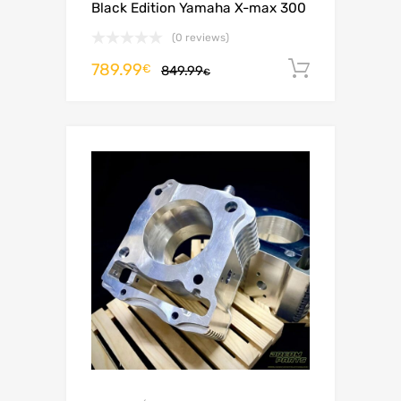
Black Edition Yamaha X-max 300
(0 reviews)
789.99
Aggiungi 
€
849.99
€