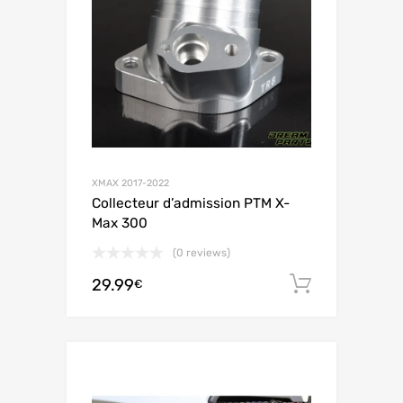
XMAX 2017-2022
Collecteur d’admission PTM X-
Max 300
(0 reviews)
29.99
Aggiungi 
€