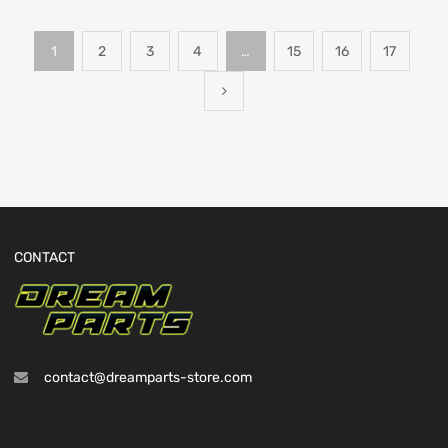
1
2
3
4
…
15
16
17
CONTACT
contact@dreamparts-store.com