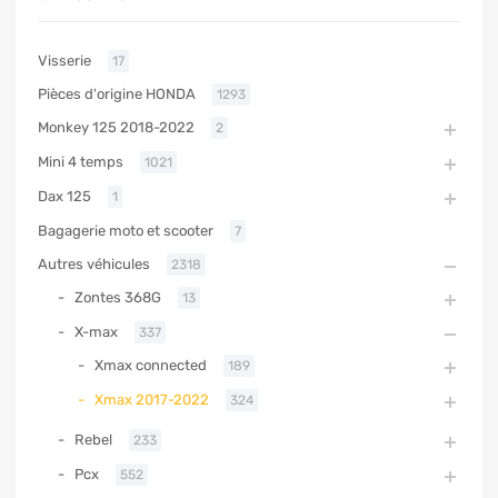
Visserie
17
Pièces d'origine HONDA
1293
Monkey 125 2018-2022
2
Mini 4 temps
1021
Dax 125
1
Bagagerie moto et scooter
7
Autres véhicules
2318
Zontes 368G
13
X-max
337
Xmax connected
189
Xmax 2017-2022
324
Rebel
233
Pcx
552