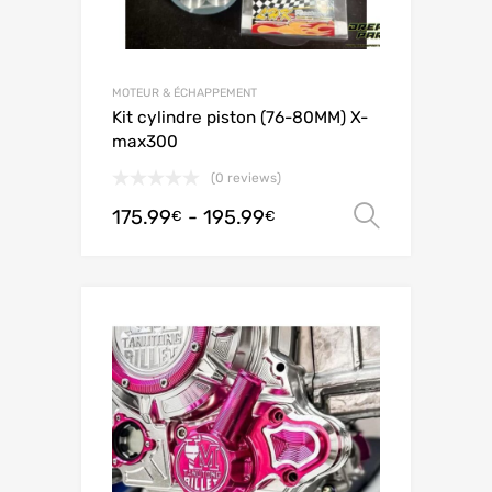
MOTEUR & ÉCHAPPEMENT
Kit cylindre piston (76-80MM) X-
max300
(0 reviews)
175.99
-
195.99
Scegli
€
€