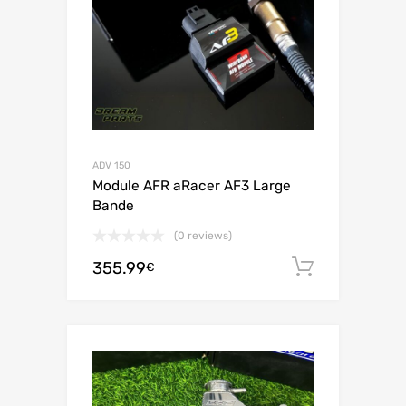
ADV 150
Module AFR aRacer AF3 Large
Bande
(0 reviews)
355.99
Aggiungi 
€