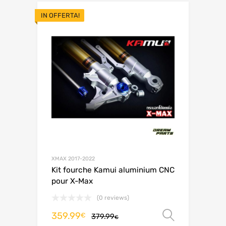
IN OFFERTA!
XMAX 2017-2022
Kit fourche Kamui aluminium CNC
pour X-Max
(0 reviews)
359.99
Scegli
€
379.99
€