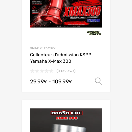
XMAX 2017-2022
Collecteur d’admission KSPP
Yamaha X-Max 300
(0 reviews)
29.99
-
109.99
Scegli
€
€