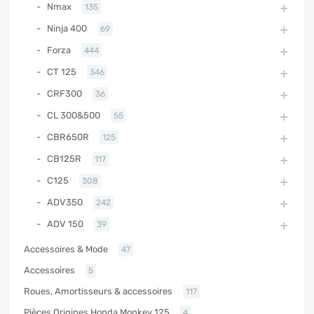
Nmax
135
Ninja 400
69
Forza
444
CT 125
346
CRF300
36
CL 300&500
55
CBR650R
125
CB125R
117
C125
308
ADV350
242
ADV 150
39
Accessoires & Mode
47
Accessoires
5
Roues, Amortisseurs & accessoires
117
Pièces Origines Honda Monkey 125
4