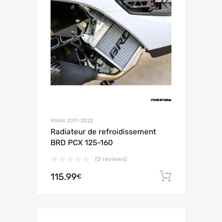
XMAX 2017-2022
Radiateur de refroidissement
BRD PCX 125-160
(0 reviews)
115.99
Aggiungi 
€