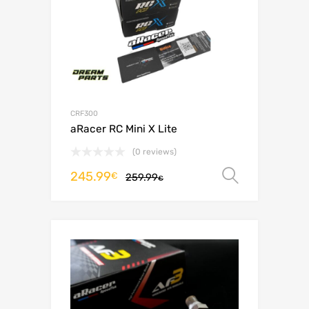
CRF300
aRacer RC Mini X Lite
(0 reviews)
245.99
Scegli
€
259.99
€