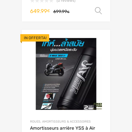
(0 reviews)
649.99
Scegli
€
699.99
€
IN OFFERTA!
ROUES, AMORTISSEURS & ACCESSOIRES
Amortisseurs arrière YSS à Air