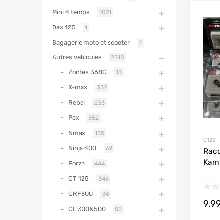
Mini 4 temps
1021
Dax 125
1
Bagagerie moto et scooter
7
Autres véhicules
2318
Zontes 368G
13
X-max
337
Rebel
233
Pcx
552
Nmax
135
C125
Ninja 400
69
Racc
Kam
Forza
444
CT 125
346
CRF300
36
9.9
CL 300&500
55