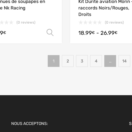
nues de soupapes en
Kit Durite aviation Morin 
ne Nk Racing
raccords Noirs/Rouges,
Droits
(0 reviews)
(0 reviews)
99
18.99
-
26.99
Scegli
€
€
€
1
2
3
4
…
14
NOUS ACCEPTONS:
S