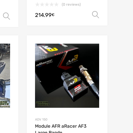
(0 reviews)
214.99
Scegli
€
Scegli
Add to Wishlist
Add to Wishlist
Add to Compare
Add to Compare
ADV 150
Module AFR aRacer AF3
Large Bande