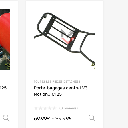
Add to Wishlist
Add to Wishlist
Add to Compare
Add to Compare
TOUTES LES PIÈCES DÉTACHÉES
C125
Porte-bagages central V3
MotionJ C125
(0 reviews)
69.99
-
99.99
Scegli
Scegli
€
€