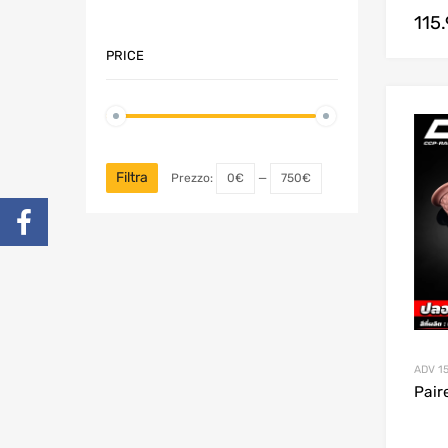
115
PRICE
Filtra
Prezzo:
0€
—
750€
ADV 1
Pair