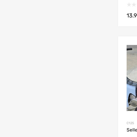
13.
C125
Sell