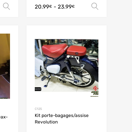
20.99
-
23.99
Scegli
Scegli
€
€
Add to Wishlist
Add to Wishlist
Add to Compare
Add to Compare
C125
Kit porte-bagages/assise
Dax-
Revolution