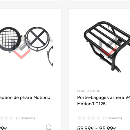
Add to Wishlist
Add to Compare
SEATS & RACKS
ection de phare MotionJ
Porte-bagages arrière V
5
MotionJ C125
(0 reviews)
(0 reviews)
99
59.99
-
95.99
Scegli
€
€
€