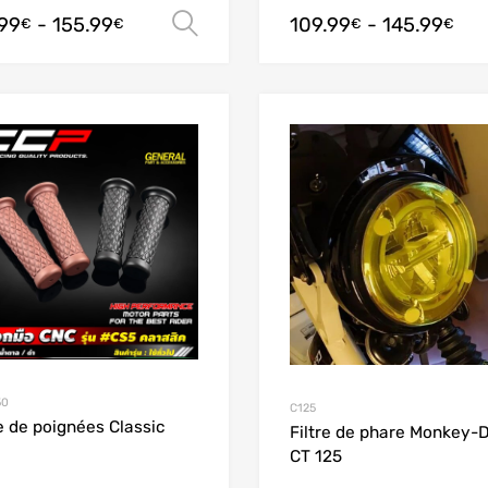
.99
-
155.99
109.99
-
145.99
Scegli
€
€
€
€
Add to Wishlist
Add to Compare
50
C125
e de poignées Classic
Filtre de phare Monkey-
CT 125