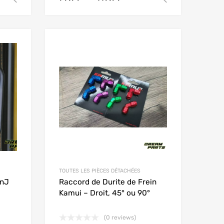
Add to Wishlist
Add to Wishlist
Add to Compare
Add to Compare
TOUTES LES PIÈCES DÉTACHÉES
onJ
Raccord de Durite de Frein
Kamui – Droit, 45° ou 90°
(0 reviews)