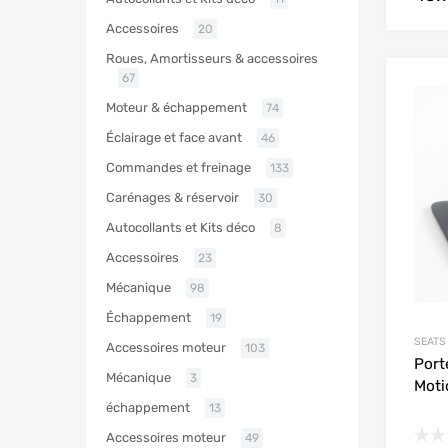
Accessoires
20
Roues, Amortisseurs & accessoires
67
Moteur & échappement
74
Éclairage et face avant
46
Commandes et freinage
133
Carénages & réservoir
30
Autocollants et Kits déco
8
Accessoires
23
Mécanique
98
Échappement
19
SEATS
Accessoires moteur
103
Port
Mécanique
3
Moti
échappement
13
Accessoires moteur
49