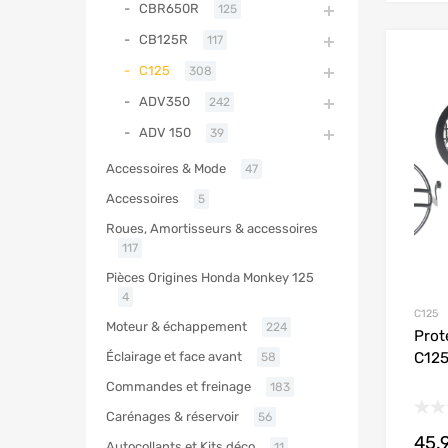
CBR650R
125
CB125R
117
C125
308
ADV350
242
ADV 150
39
Accessoires & Mode
47
Accessoires
5
Roues, Amortisseurs & accessoires
117
Pièces Origines Honda Monkey 125
4
C125
Moteur & échappement
224
Prot
C12
Éclairage et face avant
58
Commandes et freinage
183
Carénages & réservoir
56
45.
Autocollants et Kits déco
11