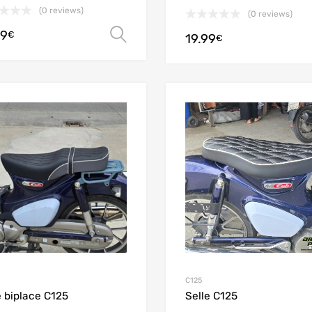
(0 reviews)
(0 reviews)
99
Scegli
€
19.99
€
Add to Wishlist
Add to Compare
C125
e biplace C125
Selle C125