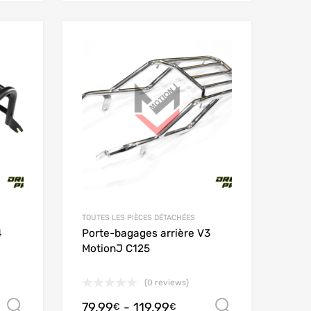
Add to Wishlist
Add to Wishlist
Add to Compare
Add to Compare
TOUTES LES PIÈCES DÉTACHÉES
4
Porte-bagages arrière V3
MotionJ C125
(0 reviews)
79.99
-
119.99
Scegli
Scegli
€
€