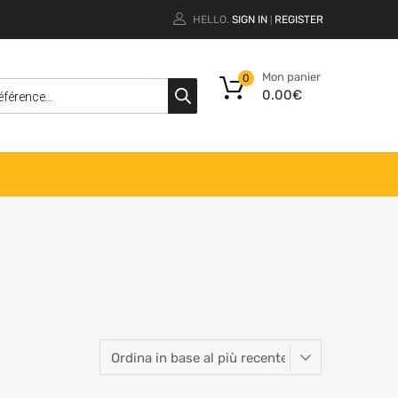
HELLO.
SIGN IN
REGISTER
|
Mon panier
0
0.00
€