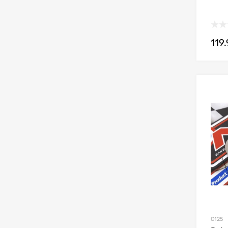
119
C125