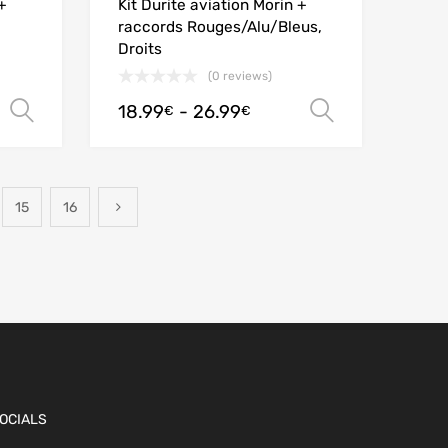
+
Kit Durite aviation Morin +
raccords Rouges/Alu/Bleus,
Droits
(0 reviews)
18.99
-
26.99
Scegli
Scegli
€
€
15
16
OCIALS