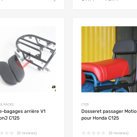
Add to Wishlist
Add to Compare
 & RACKS
C125
e-bagages arrière V1
Dosseret passager Moti
onJ C125
pour Honda C125
(0 reviews)
(0 reviews)