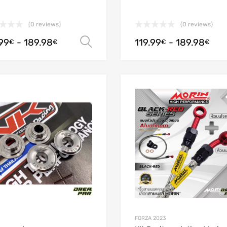
(0 reviews)
(0 reviews)
.99
-
189.98
119.99
-
189.98
Scegli
€
€
€
€
Add to Wishlist
Add to Compare
FORZA 2023