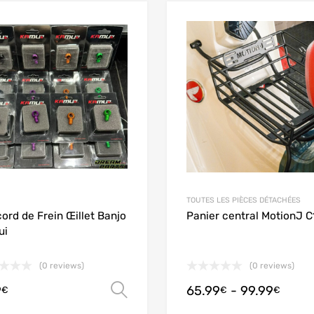
Add to Wishlist
Add to Compare
TOUTES LES PIÈCES DÉTACHÉES
ord de Frein Œillet Banjo
Panier central MotionJ 
ui
(0 reviews)
(0 reviews)
9
65.99
-
99.99
Scegli
€
€
€