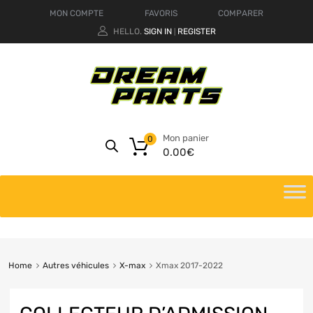
MON COMPTE
FAVORIS
COMPARER
HELLO.
SIGN IN
REGISTER
|
Mon panier
0
0.00
€
Home
Autres véhicules
X-max
Xmax 2017-2022