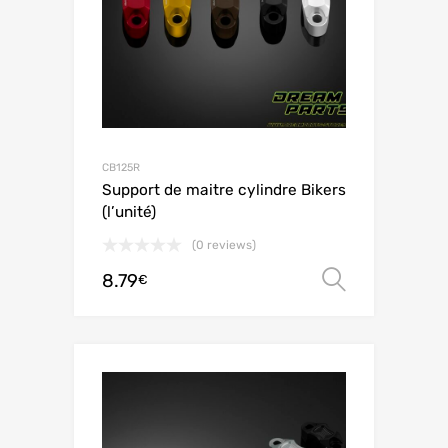
CB125R
Support de maitre cylindre Bikers
(l’unité)
(0 reviews)
8.79
Ver opç
€