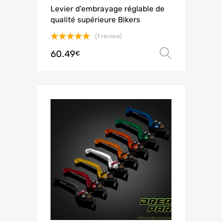
Levier d’embrayage réglable de
qualité supérieure Bikers
(1 review)
Avaliação
60.49
Ver opç
€
5.00
de 5