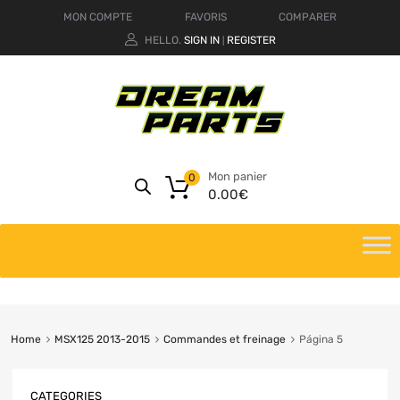
MON COMPTE
FAVORIS
COMPARER
HELLO.
SIGN IN
REGISTER
|
Mon panier
0
0.00
€
Home
MSX125 2013-2015
Commandes et freinage
Página 5
CATEGORIES