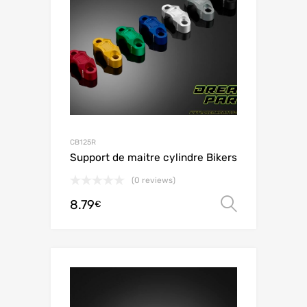
CB125R
Support de maitre cylindre Bikers
(0 reviews)
8.79
Ver opç
€