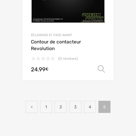
ÉCLAIRAGE ET FACE AVANT
Contour de contacteur
Revolution
(0 reviews)
24.99
Ver opç
€
1
2
3
4
5