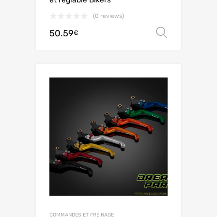
et réglable Bikers
(0 reviews)
50.59
Ver opç
€
COMMANDES ET FREINAGE