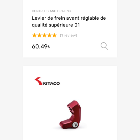
CONTROLS AND BRAKING
Levier de frein avant réglable de
qualité supérieure 01
(1 review)
Avaliação
60.49
Ver opç
€
5.00
de 5