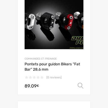
COMMANDES ET FREINAGE
Pontets pour guidon Bikers “Fat
Bar” 28,6 mm
(0 reviews)
89.09
Ver opç
€