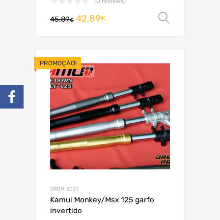
(0 reviews)
42.89
Ver opç
€
45.89
€
PROMOÇÃO!
GROM 2021
Kamui Monkey/Msx 125 garfo
invertido