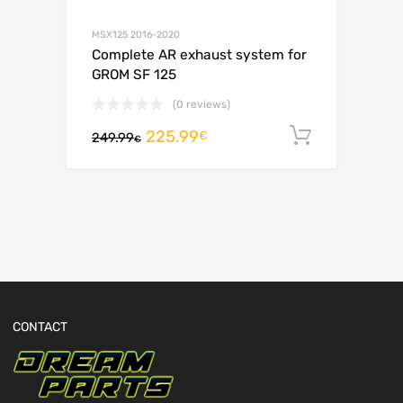
MSX125 2016-2020
Complete AR exhaust system for
GROM SF 125
(0 reviews)
225.99
Adiciona
€
249.99
€
CONTACT