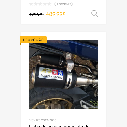
(0 reviews)
489.99
Ver opç
€
499.99
€
PROMOÇÃO!
MSX125 2013-2015
Linha de escape completa de