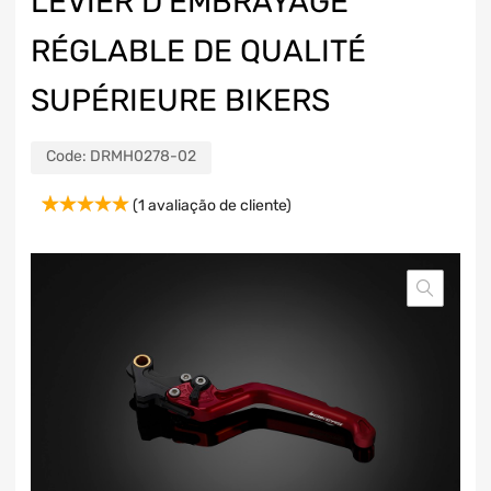
LEVIER D’EMBRAYAGE
RÉGLABLE DE QUALITÉ
SUPÉRIEURE BIKERS
Code:
DRMH0278-02
(
1
avaliação de cliente)
Classificado
1
com
5.00
em 5 com
base em
classificação
de cliente