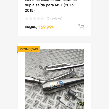
dupla saída para MSX (2013-
2015)
(0 reviews)
169.99
Adiciona
€
179.99
€
PROMOÇÃO!