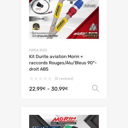
FORZA 2023
Kit Durite aviation Morin +
raccords Rouges/Alu/Bleus 90°-
droit ABS
(0 reviews)
22.99
-
30.99
Scegli
€
€