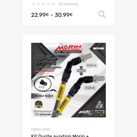
(0 reviews)
22.99
-
30.99
Scegli
€
€
FORZA 2023
Kit Durite aviation Morin +