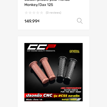
Monkey/Dax 125
(0 reviews)
149.99
Scegli
€