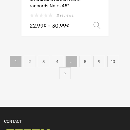
raccords Noirs 45°
(0 reviews)
22.99
-
30.99
Scegli
€
€
1
2
3
4
…
8
9
10
CONTACT