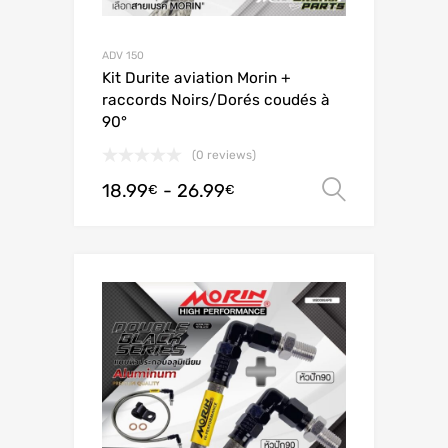
ADV 150
Kit Durite aviation Morin +
raccords Noirs/Dorés coudés à
90°
(0 reviews)
18.99
-
26.99
Scegli
€
€