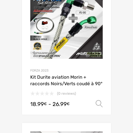
FORZA 2023
Kit Durite aviation Morin +
raccords Noirs/Verts coudé à 90°
(0 reviews)
18.99
-
26.99
Scegli
€
€