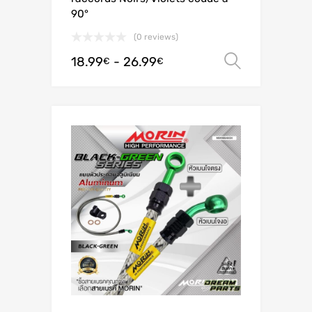
90°
(0 reviews)
18.99
-
26.99
Scegli
€
€