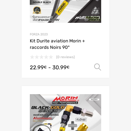
FORZA 2023
Kit Durite aviation Morin +
raccords Noirs 90°
(0 reviews)
22.99
-
30.99
Scegli
€
€