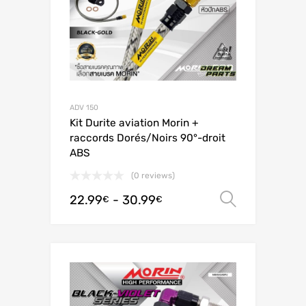
ADV 150
Kit Durite aviation Morin +
raccords Dorés/Noirs 90°-droit
ABS
(0 reviews)
22.99
-
30.99
Scegli
€
€