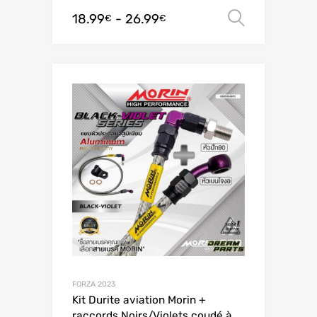
18.99
-
26.99
Scegli
€
€
FORZA 2023
Kit Durite aviation Morin +
raccords Noirs/Violets coudé à