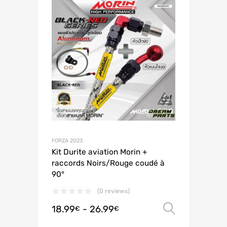
FORZA 2023
Kit Durite aviation Morin +
raccords Noirs/Rouge coudé à
90°
(0 reviews)
18.99
-
26.99
Scegli
€
€