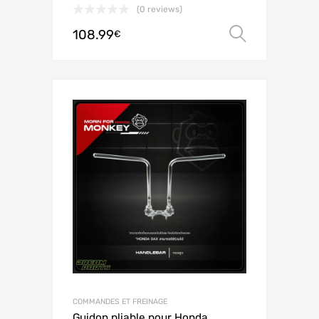
(0 reviews)
108.99
Scegli
€
COMMANDES ET FREINAGE
Guidon pliable pour Honda