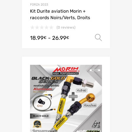
FORZA 2023
Kit Durite aviation Morin +
raccords Noirs/Verts, Droits
(0 reviews)
18.99
-
26.99
Scegli
€
€