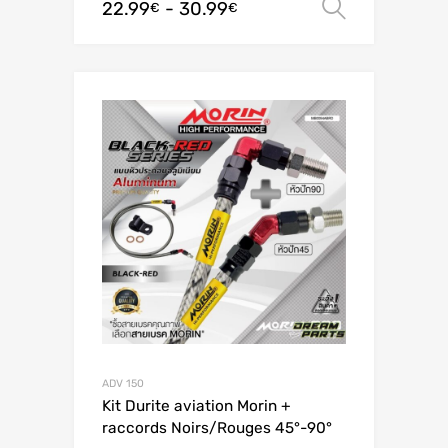
22.99
-
30.99
Scegli
€
€
ADV 150
Kit Durite aviation Morin +
raccords Noirs/Rouges 45°-90°