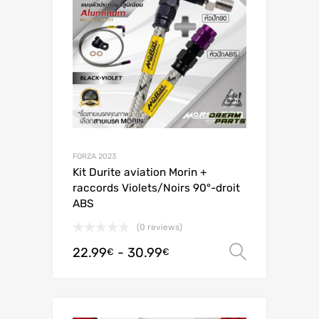
FORZA 2023
Kit Durite aviation Morin +
raccords Violets/Noirs 90°-droit
ABS
(0 reviews)
22.99
-
30.99
Scegli
€
€