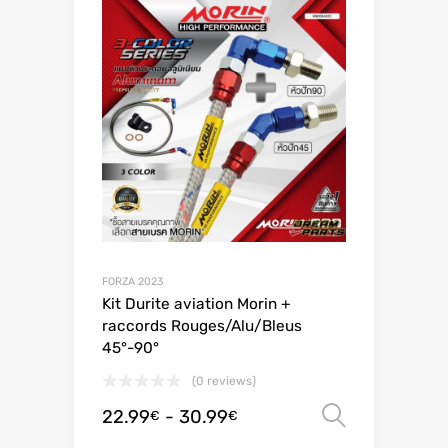
FORZA 2023
Kit Durite aviation Morin +
raccords Rouges/Alu/Bleus
45°-90°
(0 reviews)
22.99
-
30.99
Scegli
€
€