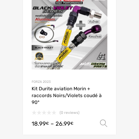
FORZA 2023
Kit Durite aviation Morin +
raccords Noirs/Violets coudé à
90°
(0 reviews)
18.99
–
26.99
Valitse 
€
€