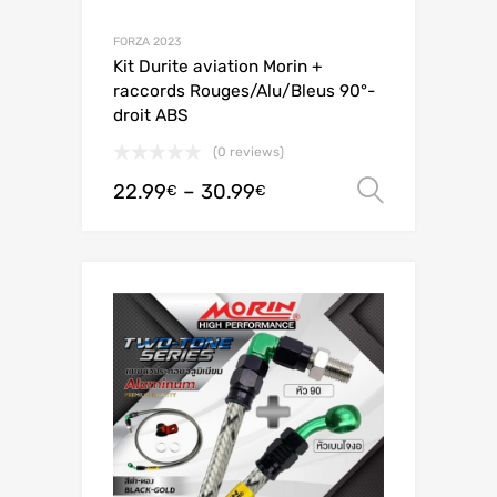
FORZA 2023
Kit Durite aviation Morin +
raccords Rouges/Alu/Bleus 90°-
droit ABS
(0 reviews)
22.99
–
30.99
Valitse 
€
€