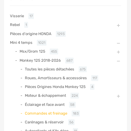
Visserie
17
Rebel
1
Pièces d'origine HONDA
1293
Mini 4 temps
1021
Msx/Grom 125
455
Monkey 125 2018-2026
687
Toutes les pièces détachées
675
Roues, Amortisseurs & accessoires
117
Pièces Origines Honda Monkey 125
4
Moteur & échappement
224
Éclairage et face avant
58
Commandes et freinage
183
Carénages & réservoir
56
Autocollants et Kits déco
11