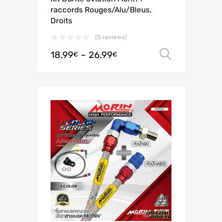
raccords Rouges/Alu/Bleus,
Droits
(0 reviews)
18.99
–
26.99
Valitse 
€
€