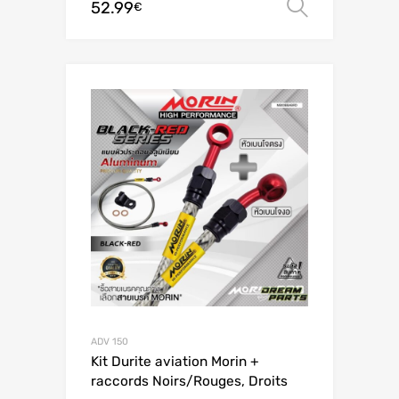
52.99
Valitse 
€
ADV 150
Kit Durite aviation Morin +
raccords Noirs/Rouges, Droits