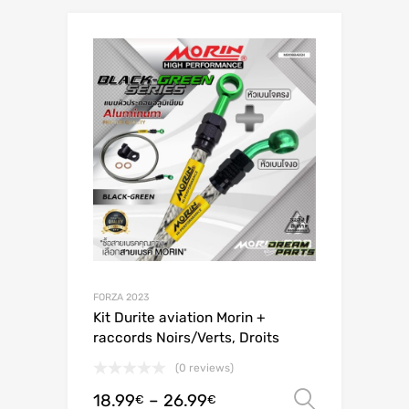
FORZA 2023
Kit Durite aviation Morin +
raccords Noirs/Verts, Droits
(0 reviews)
18.99
–
26.99
Valitse 
€
€