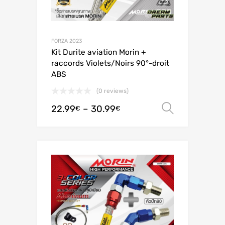
FORZA 2023
Kit Durite aviation Morin +
raccords Violets/Noirs 90°-droit
ABS
(0 reviews)
22.99
–
30.99
Valitse 
€
€