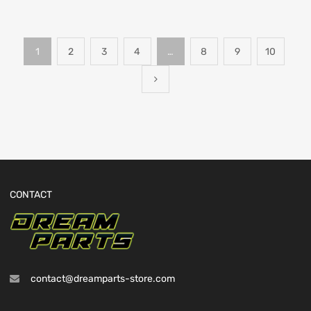
1
2
3
4
…
8
9
10
CONTACT
contact@dreamparts-store.com