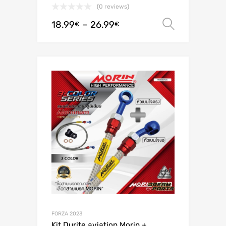
(0 reviews)
18.99
–
26.99
Valitse 
€
€
FORZA 2023
Kit Durite aviation Morin +