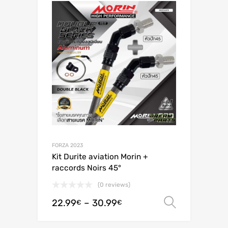
FORZA 2023
Kit Durite aviation Morin +
raccords Noirs 45°
(0 reviews)
22.99
–
30.99
Valitse 
€
€