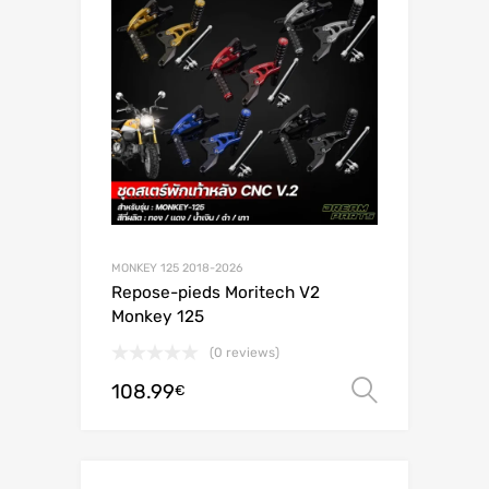
MONKEY 125 2018-2026
Repose-pieds Moritech V2
Monkey 125
(0 reviews)
108.99
Valitse 
€