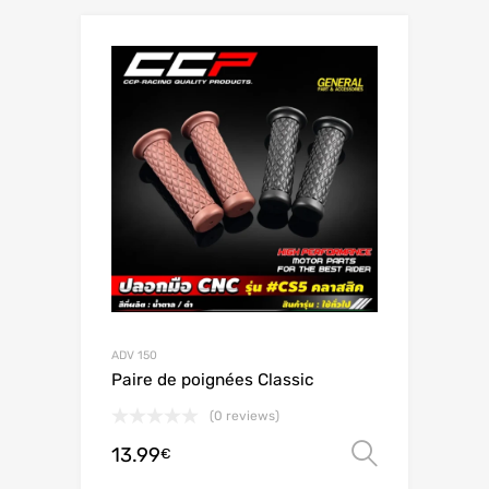
ADV 150
Paire de poignées Classic
(0 reviews)
13.99
Valitse 
€