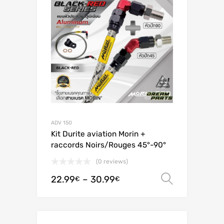
ADV 150
Kit Durite aviation Morin +
raccords Noirs/Rouges 45°-90°
(0 reviews)
22.99
–
30.99
Valitse 
€
€