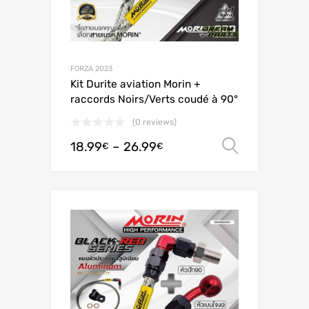
FORZA 2023
Kit Durite aviation Morin +
raccords Noirs/Verts coudé à 90°
(0 reviews)
18.99
–
26.99
Valitse 
€
€