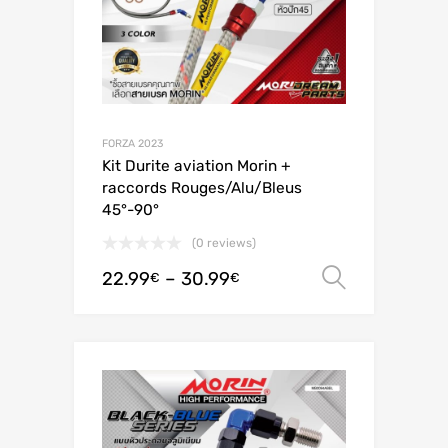
FORZA 2023
Kit Durite aviation Morin +
raccords Rouges/Alu/Bleus
45°-90°
(0 reviews)
22.99
–
30.99
Valitse 
€
€