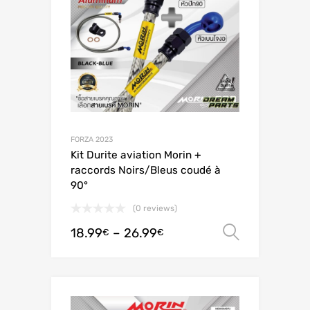
FORZA 2023
Kit Durite aviation Morin +
raccords Noirs/Bleus coudé à
90°
(0 reviews)
18.99
–
26.99
Valitse 
€
€