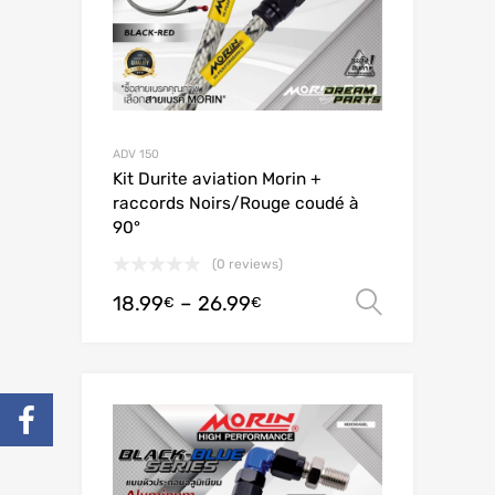
ADV 150
Kit Durite aviation Morin +
raccords Noirs/Rouge coudé à
90°
(0 reviews)
18.99
–
26.99
Valitse 
€
€