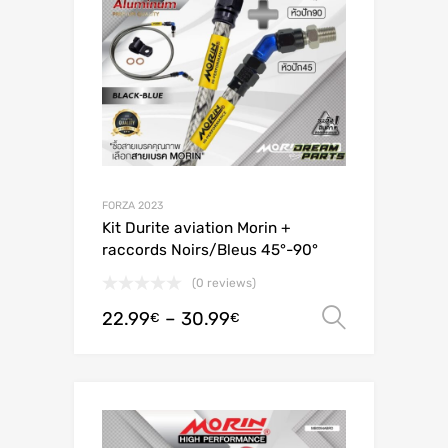
FORZA 2023
Kit Durite aviation Morin +
raccords Noirs/Bleus 45°-90°
(0 reviews)
22.99
–
30.99
Valitse 
€
€