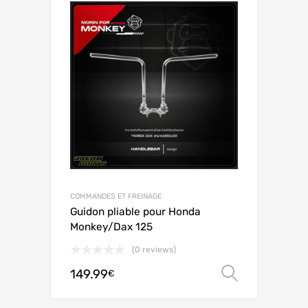
COMMANDES ET FREINAGE
Guidon pliable pour Honda
Monkey/Dax 125
(0 reviews)
149.99
Valitse 
€