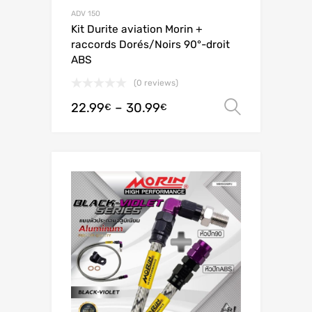
ADV 150
Kit Durite aviation Morin +
raccords Dorés/Noirs 90°-droit
ABS
(0 reviews)
22.99
–
30.99
Valitse 
€
€