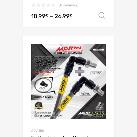
(0 reviews)
18.99
–
26.99
Valitse 
€
€
ADV 150