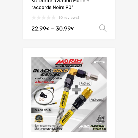
Kit Durite aviation Morin +
raccords Noirs 90°
(0 reviews)
22.99
–
30.99
Valitse 
€
€