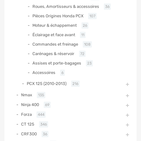
Roues, Amortisseurs & accessoires
36
Pièces Origines Honda PCX
107
Moteur & échappement
26
Éclairage et face avant
11
Commandes et freinage
108
Carénages & réservoir
72
Assises et porte-bagages
23
Accessoires
6
PCX 125 (2010-2013)
216
Nmax
135
Ninja 400
69
Forza
444
CT 125
346
CRF300
36