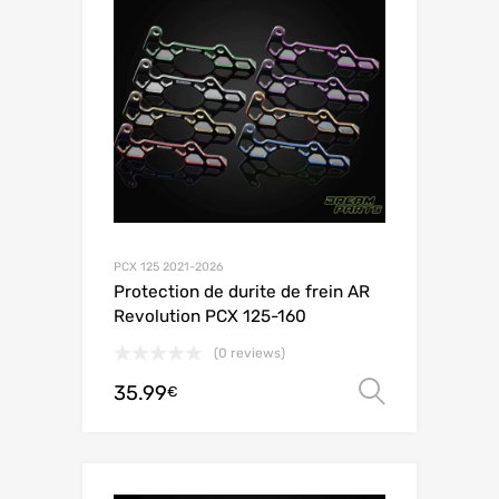
PCX 125 2021-2026
Protection de durite de frein AR
Revolution PCX 125-160
(0 reviews)
35.99
オプシ
€