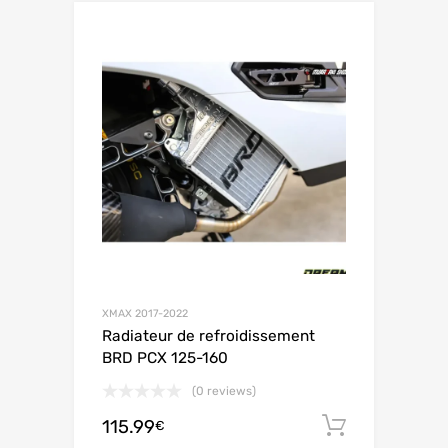
XMAX 2017-2022
Radiateur de refroidissement
BRD PCX 125-160
(0 reviews)
115.99
お買い
€