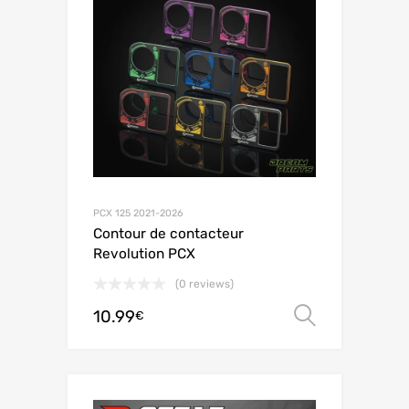
PCX 125 2021-2026
Contour de contacteur
Revolution PCX
(0 reviews)
10.99
オプシ
€