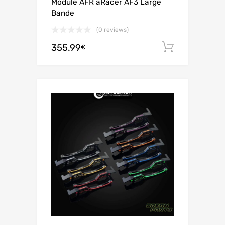
Module AFR aRacer AF3 Large
Bande
(0 reviews)
355.99
お買い
€