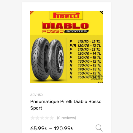
ADV 150
Pneumatique Pirelli Diablo Rosso
Sport
(0 reviews)
65.99
–
120.99
オプシ
€
€