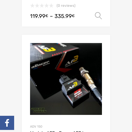
(0 reviews)
119.99
–
335.99
オプシ
€
€
ADV 150