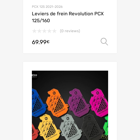
PCX 125 2021-2026
Leviers de frein Revolution PCX
125/160
(0 reviews)
69.99
オプシ
€