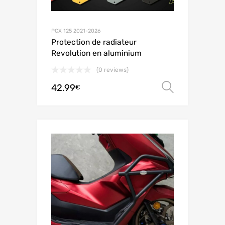
PCX 125 2021-2026
Protection de radiateur
Revolution en aluminium
(0 reviews)
42.99
オプシ
€