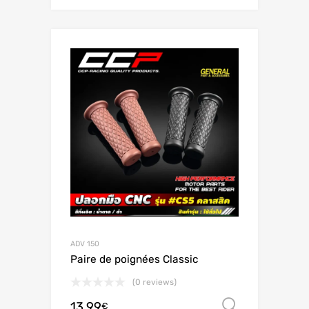
ADV 150
Paire de poignées Classic
(0 reviews)
13.99
オプシ
€