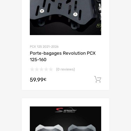
PCX 125 2021-2026
Porte-bagages Revolution PCX
125-160
(0 reviews)
59.99
お買い
€