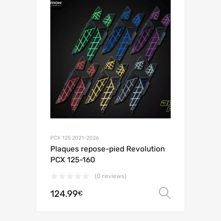
PCX 125 2021-2026
Plaques repose-pied Revolution
PCX 125-160
(0 reviews)
124.99
オプシ
€