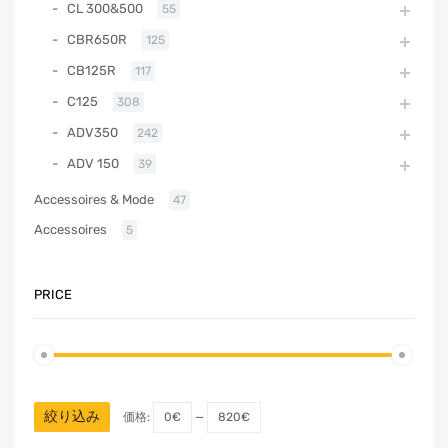
CL 300&500
55
CBR650R
125
CB125R
117
C125
308
ADV350
242
ADV 150
39
Accessoires & Mode
47
Accessoires
5
PRICE
絞り込み
価格:
0€
—
820€