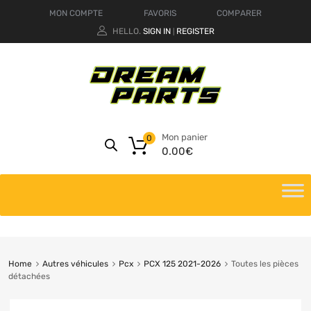
MON COMPTE
FAVORIS
COMPARER
HELLO.
SIGN IN
REGISTER
|
Mon panier
0
0.00
€
Home
Autres véhicules
Pcx
PCX 125 2021-2026
Toutes les pièces
détachées