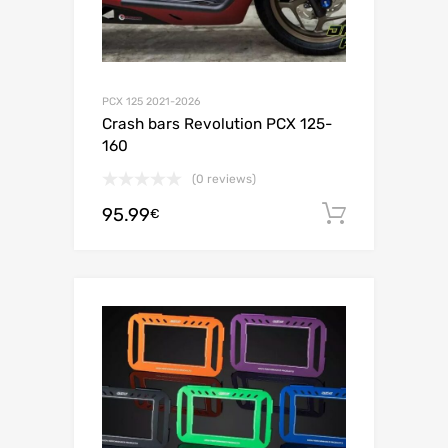
PCX 125 2021-2026
Crash bars Revolution PCX 125-
160
(0 reviews)
95.99
お買い
€