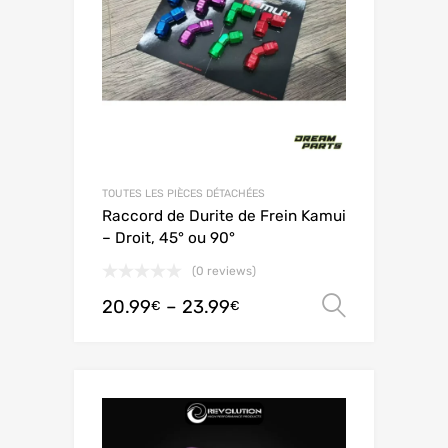
TOUTES LES PIÈCES DÉTACHÉES
Raccord de Durite de Frein Kamui
– Droit, 45° ou 90°
(0 reviews)
20.99
–
23.99
オプシ
€
€