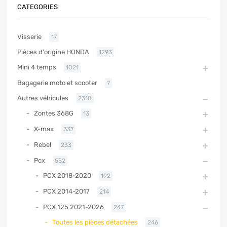
CATEGORIES
Visserie
17
Pièces d'origine HONDA
1293
Mini 4 temps
1021
Bagagerie moto et scooter
7
Autres véhicules
2318
Zontes 368G
13
X-max
337
Rebel
233
Pcx
552
PCX 2018-2020
192
PCX 2014-2017
214
PCX 125 2021-2026
247
Toutes les pièces détachées
246