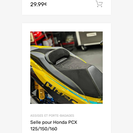
29.99
お買い
€
ASSISES ET PORTE-BAGAGES
Selle pour Honda PCX
125/150/160