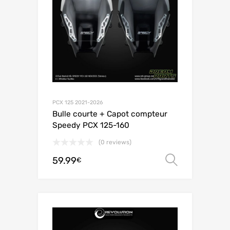
PCX 125 2021-2026
Bulle courte + Capot compteur
Speedy PCX 125-160
(0 reviews)
59.99
オプシ
€