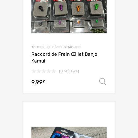
TOUTES LES PIÈCES DÉTACHÉES
Raccord de Frein Œillet Banjo
Kamui
(0 reviews)
9.99
オプシ
€