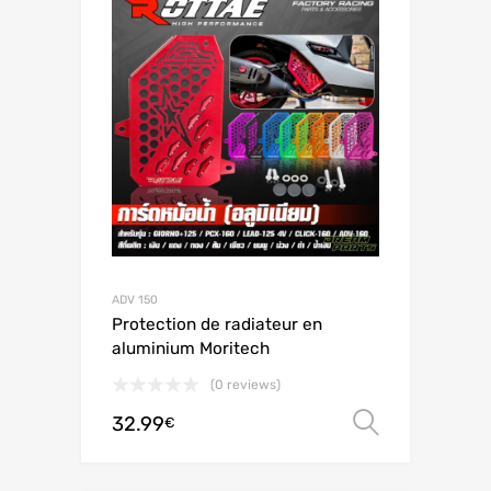
ADV 150
Protection de radiateur en
aluminium Moritech
(0 reviews)
32.99
オプシ
€