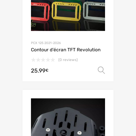
PCX 125 2021-2026
Contour d’écran TFT Revolution
(0 reviews)
25.99
オプシ
€