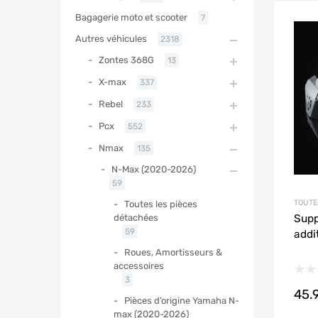
Bagagerie moto et scooter
7
Autres véhicules
2318
Zontes 368G
13
X-max
337
Rebel
233
Pcx
552
Nmax
135
N-Max (2020-2026)
59
TOUTE
Toutes les pièces
Supp
détachées
59
addi
Roues, Amortisseurs &
accessoires
3
45.
Pièces d’origine Yamaha N-
max (2020-2026)