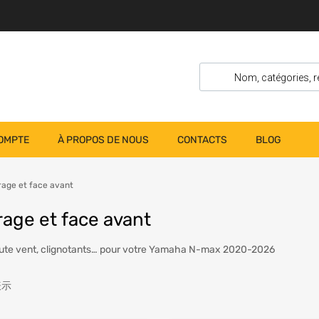
OMPTE
À PROPOS DE NOUS
CONTACTS
BLOG
rage et face avant
rage et face avant
aute vent, clignotants… pour votre Yamaha N-max 2020-2026
表示