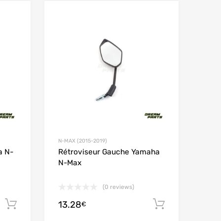
Add to Wishlist
Add to Wishlist
Add to Compare
Add to Compare
N-MAX (2015-2019)
a N-
Rétroviseur Gauche Yamaha
N-Max
(0 reviews)
13.28
お買い物カゴに追加
お買い物
€