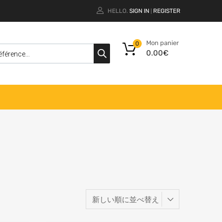
HELLO.
SIGN IN
REGISTER
|
Mon panier
0
0.00
€