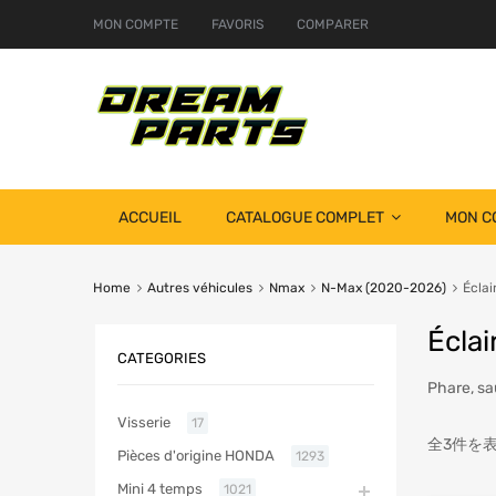
MON COMPTE
FAVORIS
COMPARER
ACCUEIL
CATALOGUE COMPLET
MON C
Home
Autres véhicules
Nmax
N-Max (2020-2026)
Éclai
Éclai
CATEGORIES
Phare, s
Visserie
17
全3件を
Pièces d'origine HONDA
1293
Mini 4 temps
1021