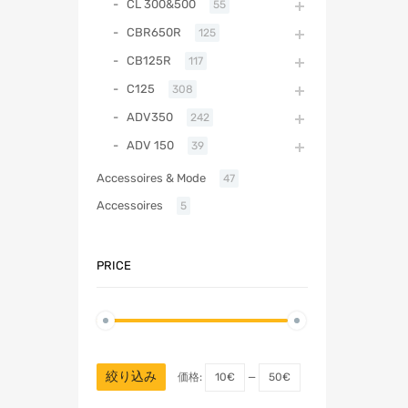
CL 300&500
55
CBR650R
125
CB125R
117
C125
308
ADV350
242
ADV 150
39
Accessoires & Mode
47
Accessoires
5
PRICE
絞り込み
価格:
10€
—
50€