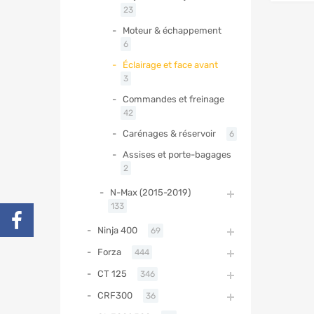
23
Moteur & échappement
6
Éclairage et face avant
3
Commandes et freinage
42
Carénages & réservoir
6
Assises et porte-bagages
2
N-Max (2015-2019)
133
Ninja 400
69
Forza
444
CT 125
346
CRF300
36