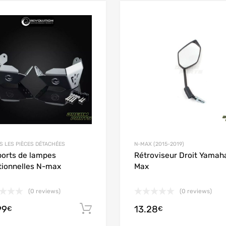
Add to Wishlist
Add to Compare
S LES PIÈCES DÉTACHÉES
N-MAX (2015-2019)
orts de lampes
Rétroviseur Droit Yamah
tionnelles N-max
Max
(0 reviews)
(0 reviews)
99
13.28
お買い物カゴに追加
€
€