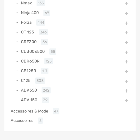
Nmax
135
Ninja 400
69
Forza
444
CT 125
346
CRF300
36
CL 300&500
55
CBR650R
125
CB125R
117
C125
308
ADV350
242
ADV 150
39
Accessoires & Mode
47
Accessoires
5