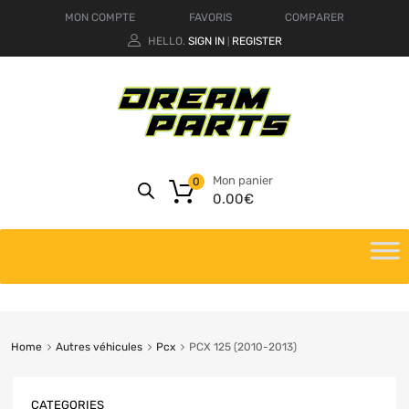
MON COMPTE
FAVORIS
COMPARER
HELLO.
SIGN IN
REGISTER
|
Mon panier
0
0.00
€
Home
Autres véhicules
Pcx
PCX 125 (2010-2013)
CATEGORIES