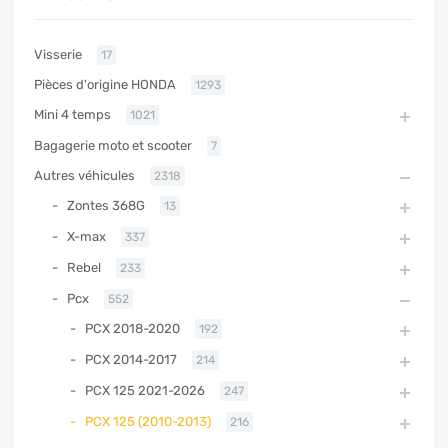
Visserie
17
Pièces d'origine HONDA
1293
Mini 4 temps
1021
Bagagerie moto et scooter
7
Autres véhicules
2318
Zontes 368G
13
X-max
337
Rebel
233
Pcx
552
PCX 2018-2020
192
PCX 2014-2017
214
PCX 125 2021-2026
247
PCX 125 (2010-2013)
216