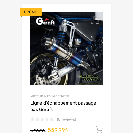
PROMO !
MOTEUR & ÉCHAPPEMENT
Ligne d’échappement passage
bas Gcraft
(0 reviews)
559.99
Ajouter 
€
579.99
€