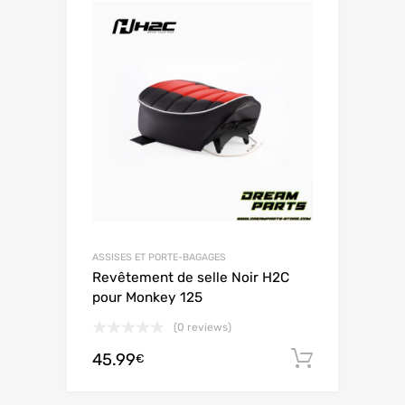
ASSISES ET PORTE-BAGAGES
Revêtement de selle Noir H2C
pour Monkey 125
(0 reviews)
45.99
Ajouter 
€