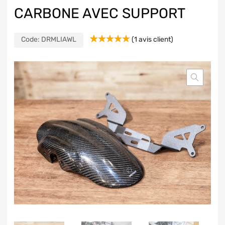
CARBONE AVEC SUPPORT
Code:
DRMLIAWL
(
1
avis client)
Noté
1
5.00
sur 5 basé
sur
notation
client