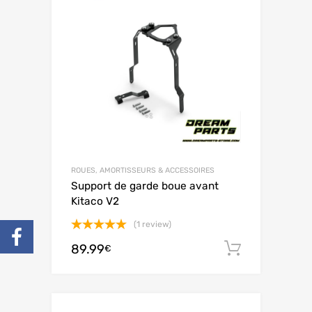
ROUES, AMORTISSEURS & ACCESSOIRES
Support de garde boue avant
Kitaco V2
(1 review)
Note
5.00
89.99
Ajouter 
€
sur 5