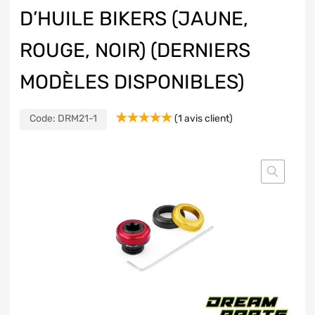
D’HUILE BIKERS (JAUNE,
ROUGE, NOIR) (DERNIERS
MODÈLES DISPONIBLES)
Code:
DRM21-1
(
1
avis client)
Noté
1
5.00
sur 5 basé
sur
notation
client