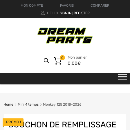
MON COMPTE
FAVORIS
COMPARER
HELLO.
SIGN IN
REGISTER
|
Mon panier
0
0.00
€
Home
Mini 4 temps
Monkey 125 2018-2026
PROMO !
BOUCHON DE REMPLISSAGE