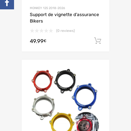
MONKEY 125 2018-2026
Support de vignette d’assurance
Bikers
(0 reviews)
49.99
Ajouter 
€