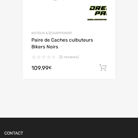
MOTEUR & ÉCHAPPEMENT
Paire de Caches culbuteurs
Bikers Noirs
(0 reviews)
109.99
Ajouter 
€
CONTACT