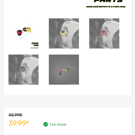
45.99
€
39.99
€
1 en stock