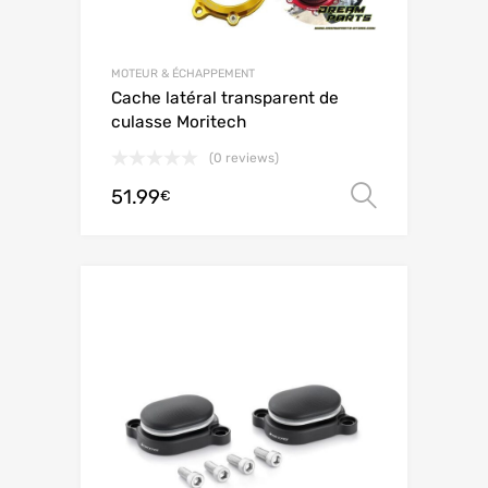
MOTEUR & ÉCHAPPEMENT
Cache latéral transparent de
culasse Moritech
(0 reviews)
51.99
Choix de
€