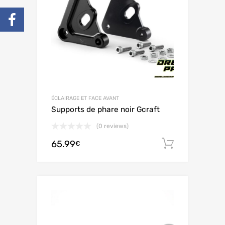
ÉCLAIRAGE ET FACE AVANT
Supports de phare noir Gcraft
(0 reviews)
65.99
Ajouter 
€