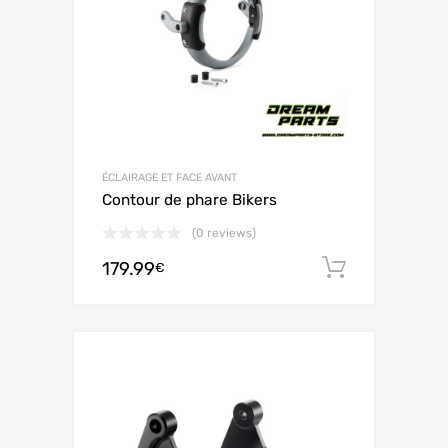
ÉCLAIRAGE ET FACE AVANT
Contour de phare Bikers
(0 reviews)
179.99
Ajouter 
€