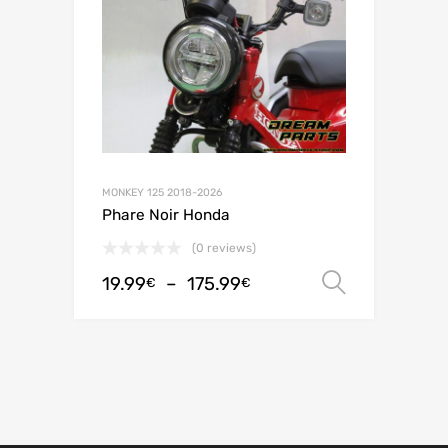
MONKEY 125 2018-2026
Phare Noir Honda
(0 reviews)
19.99
–
175.99
Choix de
€
€