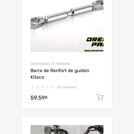
COMMANDES ET FREINAGE
Barre de Renfort de guidon
Kitaco
(0 reviews)
59.59
Ajouter 
€