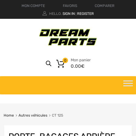
MON COMPTE
FAVORIS
COMPARER
HELLO.
SIGN IN
REGISTER
|
Mon panier
0
0.00
€
Home
Autres véhicules
CT 125