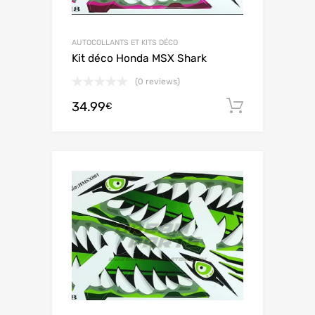
AUTOCOLLANTS ET KITS DÉCO
Kit déco Honda MSX Shark
(0 reviews)
34.99
Ajouter 
€