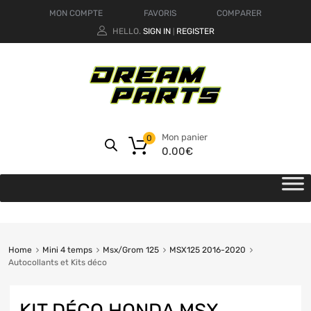
MON COMPTE
FAVORIS
COMPARER
HELLO.
SIGN IN
REGISTER
|
Mon panier
0
0.00
€
Home
Mini 4 temps
Msx/Grom 125
MSX125 2016-2020
Autocollants et Kits déco
KIT DÉCO HONDA MSX