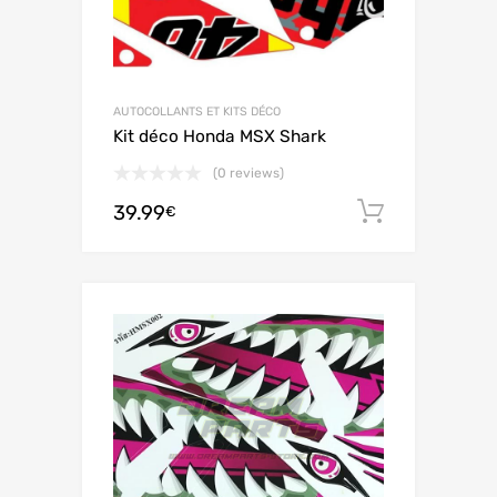
AUTOCOLLANTS ET KITS DÉCO
Kit déco Honda MSX Shark
(0 reviews)
39.99
Ajouter 
€