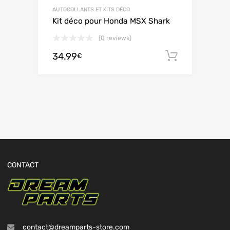
AUTOCOLLANTS ET KITS DÉCO
Kit déco pour Honda MSX Shark
(0 reviews)
34.99
Ajouter 
€
CONTACT
contact@dreamparts-store.com