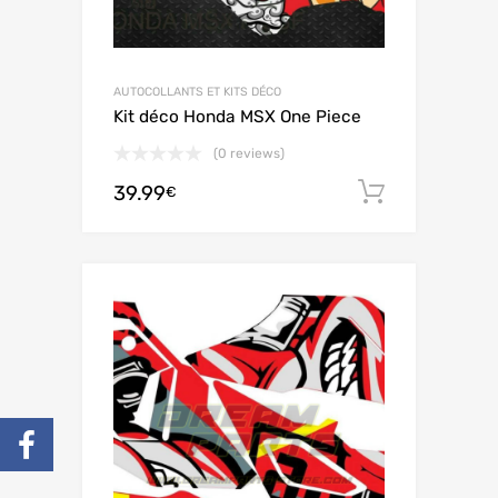
AUTOCOLLANTS ET KITS DÉCO
Kit déco Honda MSX One Piece
(0 reviews)
39.99
Ajouter 
€