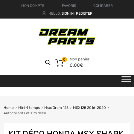
MON COMPTE
FAVORIS
COMPARER
HELLO.
SIGN IN
REGISTER
|
Mon panier
0
0.00
€
Home
Mini 4 temps
Msx/Grom 125
MSX125 2016-2020
Autocollants et Kits déco
KIT DÉCO HONDA MSX SHARK