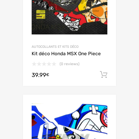
AUTOCOLLANTS ET KITS DÉCO
Kit déco Honda MSX One Piece
(0 reviews)
39.99
Ajouter 
€