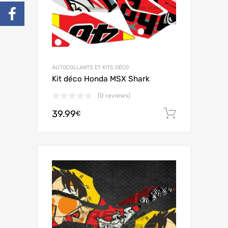
AUTOCOLLANTS ET KITS DÉCO
Kit déco Honda MSX Shark
(0 reviews)
39.99
Ajouter 
€