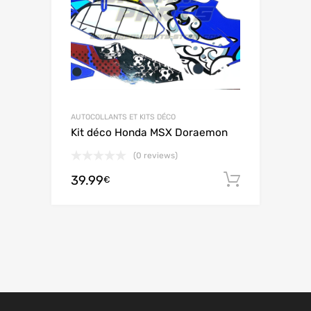
AUTOCOLLANTS ET KITS DÉCO
Kit déco Honda MSX Doraemon
(0 reviews)
39.99
Ajouter 
€