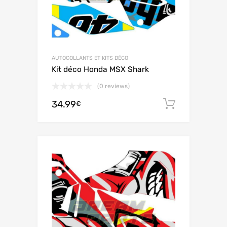
AUTOCOLLANTS ET KITS DÉCO
Kit déco Honda MSX Shark
(0 reviews)
34.99
Ajouter 
€