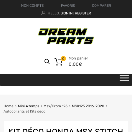
MON COMPTE
FAVORIS
COMPARER
HELLO.
SIGN IN
REGISTER
|
Mon panier
0
0.00
€
Home
Mini 4 temps
Msx/Grom 125
MSX125 2016-2020
Autocollants et Kits déco
KIT DÉCO HONDA MSX STITCH