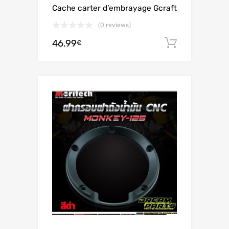
Cache carter d’embrayage Gcraft
(0 reviews)
46.99
Ajouter 
€