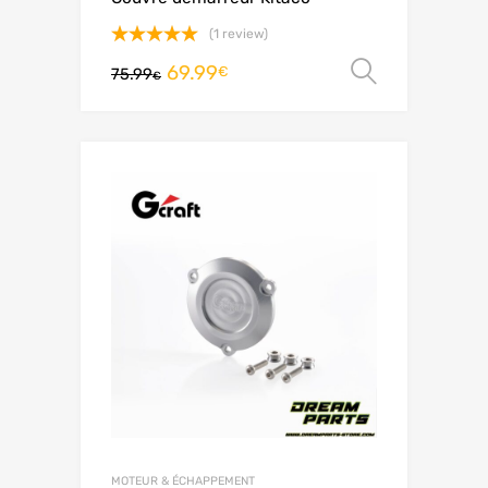
(1 review)
Note
5.00
69.99
Choix de
€
75.99
sur 5
€
MOTEUR & ÉCHAPPEMENT