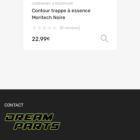
CARÉNAGES & RÉSERVOIR
Contour trappe à essence
Moritech Noire
(0 reviews)
22.99
Choix de
€
CONTACT