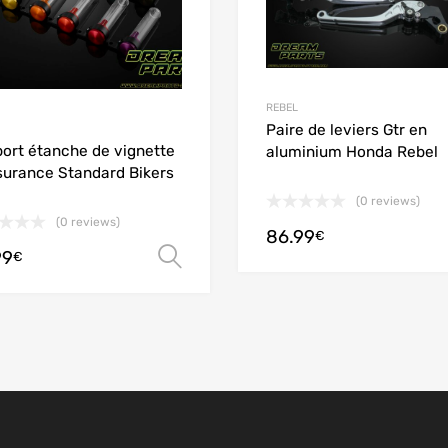
REBEL
Paire de leviers Gtr en
ort étanche de vignette
aluminium Honda Rebel
surance Standard Bikers
(0 reviews)
(0 reviews)
86.99
€
99
options
Choix des options
€