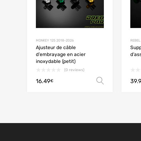
MONKEY 125 2018-2026
REBEL
Ajusteur de câble
Supp
d’embrayage en acier
d’as
inoxydable (petit)
(0 reviews)
16.49
39.
Choix des 
€