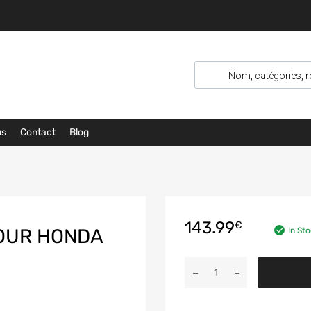
us
Contact
Blog
143.99
€
POUR HONDA
In St