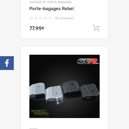
ASSISES ET PORTE-BAGAGES
Porte-bagages Rebel
(0 reviews)
77.99
Ajouter 
€