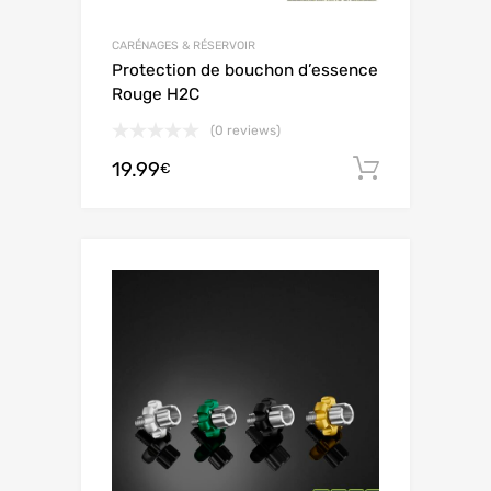
CARÉNAGES & RÉSERVOIR
Protection de bouchon d’essence
Rouge H2C
(0 reviews)
19.99
Ajouter 
€