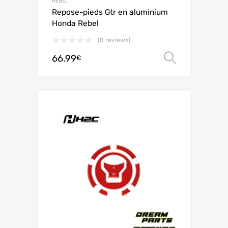
REBEL
Repose-pieds Gtr en aluminium
Honda Rebel
(0 reviews)
66.99
Choix de
€