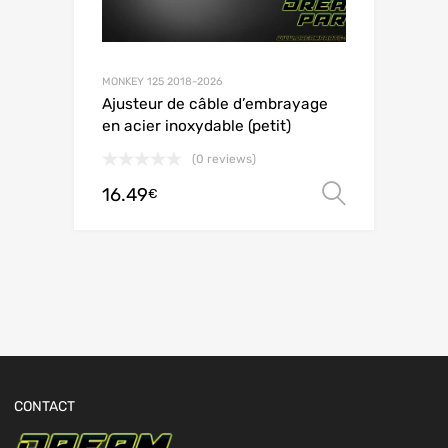
MONKEY 125 2018-2026
Ajusteur de câble d’embrayage
en acier inoxydable (petit)
(0 reviews)
16.49
Choix de
€
CONTACT