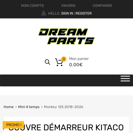
MON COMPTE
FAVORIS
COMPARER
HELLO.
SIGN IN
REGISTER
|
Mon panier
0
0.00
€
Home
Mini 4 temps
Monkey 125 2018-2026
PROMO !
COUVRE DÉMARREUR KITACO