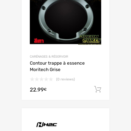
CARÉNAGES & RÉSERVOIR
Contour trappe à essence
Moritech Grise
(0 reviews)
22.99
Ajouter 
€