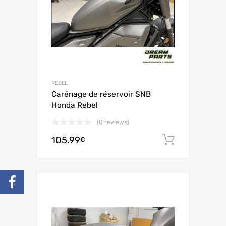
REBEL
Carénage de réservoir SNB
Honda Rebel
(0 reviews)
105.99
Ajouter 
€