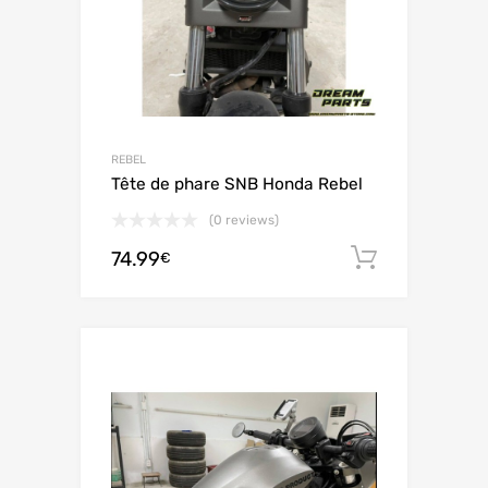
REBEL
Tête de phare SNB Honda Rebel
(0 reviews)
74.99
Ajouter 
€