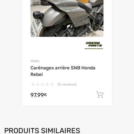
REBEL
Carénages arrière SNB Honda
Rebel
(0 reviews)
97.99
Ajouter 
€
PRODUITS SIMILAIRES