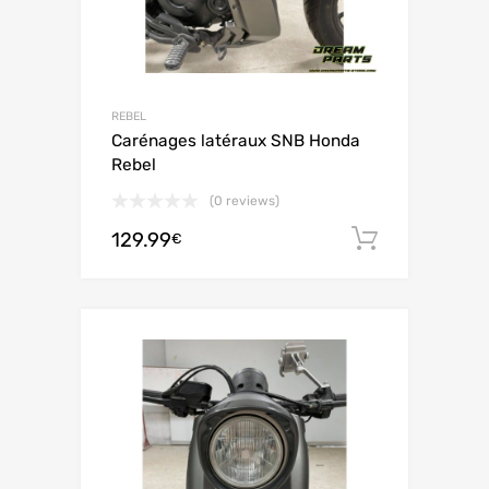
REBEL
Carénages latéraux SNB Honda
Rebel
(0 reviews)
129.99
Ajouter 
€