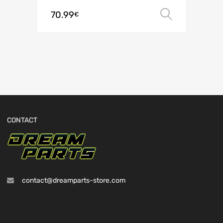
70.99
Choix de
€
CONTACT
contact@dreamparts-store.com