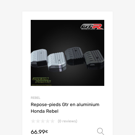
REBEL
Repose-pieds Gtr en aluminium
Honda Rebel
(0 reviews)
66.99
Choix de
€