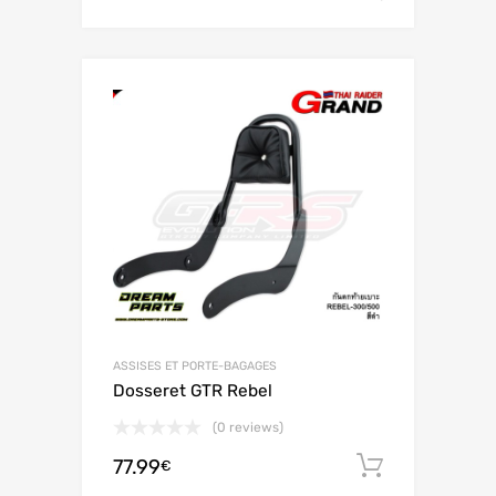
ASSISES ET PORTE-BAGAGES
Dosseret GTR Rebel
(0 reviews)
77.99
Ajouter 
€