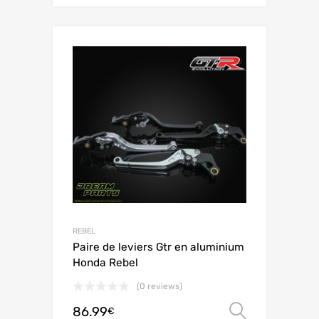
REBEL
Paire de leviers Gtr en aluminium
Honda Rebel
(0 reviews)
86.99
Choix de
€