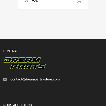
20.99
Ajouter 
€
CONTACT
contact@dreamparts-store.com
NOUS ACCEPTONS: