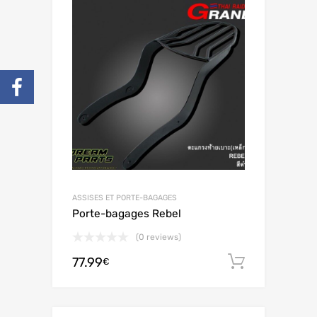
ASSISES ET PORTE-BAGAGES
Porte-bagages Rebel
(0 reviews)
77.99
Ajouter 
€