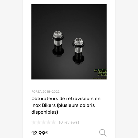
FORZA 2018-2022
Obturateurs de rétroviseurs en
inox Bikers (plusieurs coloris
disponibles)
(0 reviews)
12.99
Choix de
€