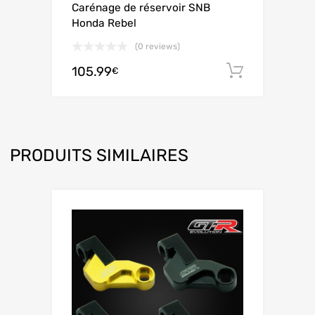
Carénage de réservoir SNB
Honda Rebel
(0 reviews)
105.99
Ajouter 
€
PRODUITS SIMILAIRES