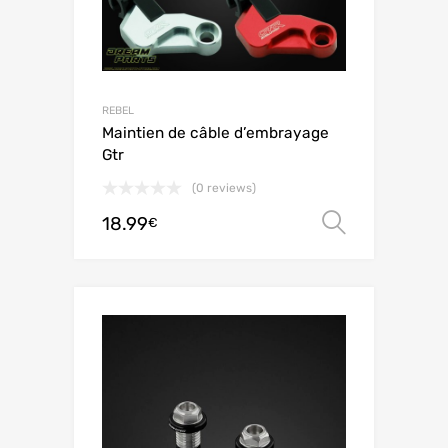
REBEL
Maintien de câble d’embrayage
Gtr
(0 reviews)
18.99
Choix de
€