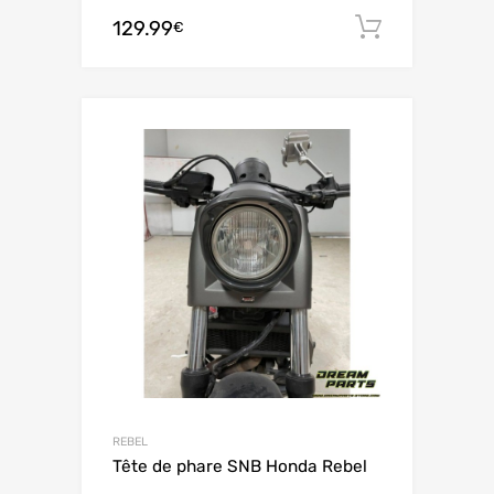
129.99
Ajouter 
€
REBEL
Tête de phare SNB Honda Rebel