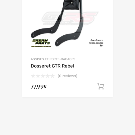
ASSISES ET PORTE-BAGAGES
Dosseret GTR Rebel
(0 reviews)
77.99
Ajouter 
€