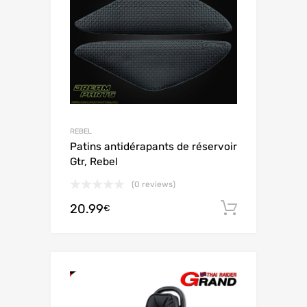
REBEL
Patins antidérapants de réservoir
Gtr, Rebel
(0 reviews)
20.99
Ajouter 
€