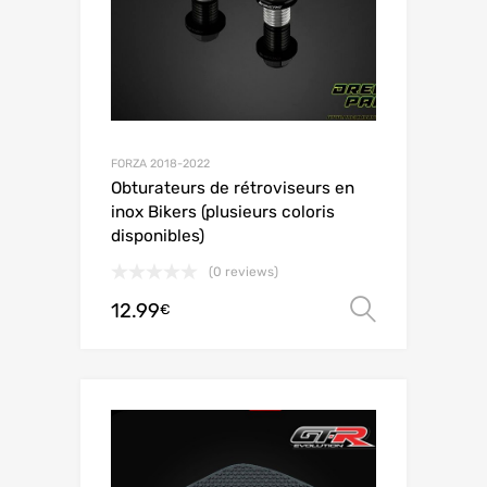
FORZA 2018-2022
Obturateurs de rétroviseurs en
inox Bikers (plusieurs coloris
disponibles)
(0 reviews)
12.99
Choix de
€