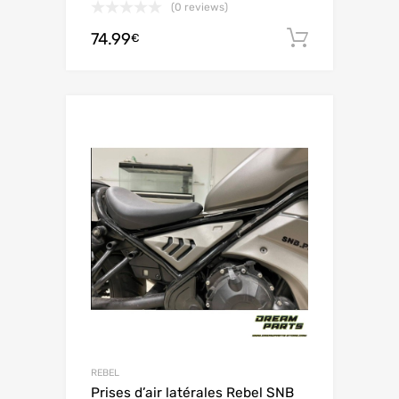
(0 reviews)
74.99
Ajouter 
€
REBEL
Prises d’air latérales Rebel SNB