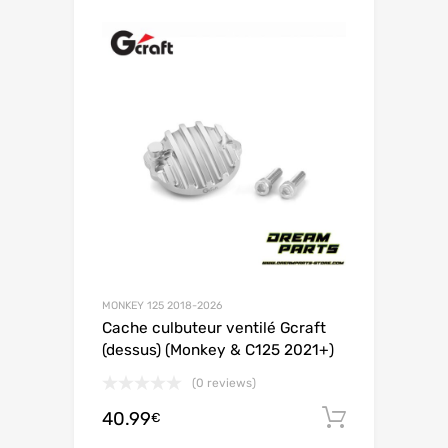
MONKEY 125 2018-2026
Cache culbuteur ventilé Gcraft
(dessus) (Monkey & C125 2021+)
(0 reviews)
40.99
Ajouter 
€