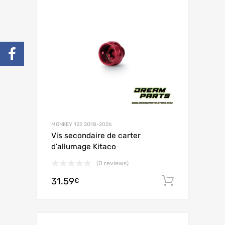
MONKEY 125 2018-2026
Vis secondaire de carter
d’allumage Kitaco
(0 reviews)
31.59
Ajouter 
€