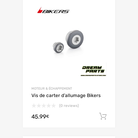
MOTEUR & ÉCHAPPEMENT
Vis de carter d’allumage Bikers
(0 reviews)
45.99
Ajouter 
€