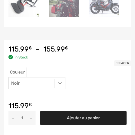
115.99
–
155.99
€
€
In Stock
EFFACER
Couleur
115.99
€
Ajouter au panier